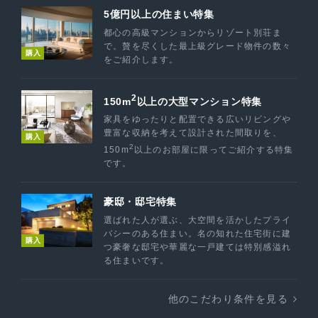
5億円以上の住まい特集
都心の高級マンションからリゾート別荘ま
で。贅を尽くした最上級グレード物件の数々
購入
をご紹介します。
2
150m
以上の大型マンション特集
家具をゆったりと配置できる広いリビングや
豊富な収納を考えて設計された間取りを、
購入
2
150m
以上のお部屋に限ってご紹介する特集
です。
豪邸・邸宅特集
選ばれた人が選ぶ、大空間を活かしたプライ
バシーのある住まい。名の知れた住宅街に建
購入
つ豪奢な邸宅や華麗な一戸建ては特別感溢れ
る住まいです。
他のこだわり条件を見る