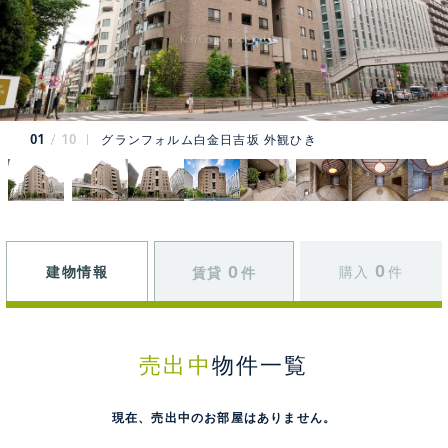
01
10
グランフォルム白金日吉坂 外観ひき
0
0
建物情報
購入
件
賃貸
件
売出中
物件一覧
現在、売出中のお部屋はありません。