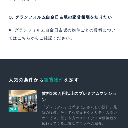
Q. グランフォルム白金日吉坂の家賃相場を知りたい
A. グランフォルム白金日吉坂の物件ごとの賃料につい
ては
こちら
からご確認ください。
人気の条件から
賃貸物件
を探す
賃料100万円以上のプレミアムマンショ
ン
「プレミアム」と呼ぶにふさわしい設計、最
賃貸
新の設備、そして心温まるクオリティの高い
サービス。住まう方のステイタスや価値観が
伝わってくる上質なプランをご紹介。