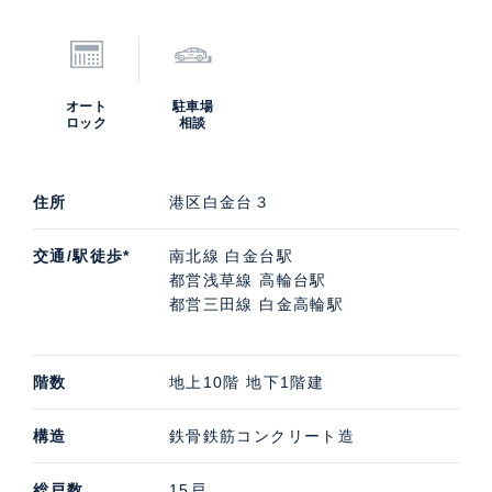
オート
駐車場
ロック
相談
住所
港区白金台３
交通/駅徒歩*
南北線 白金台駅
都営浅草線 高輪台駅
都営三田線 白金高輪駅
階数
地上10階 地下1階建
構造
鉄骨鉄筋コンクリート造
総戸数
15戸