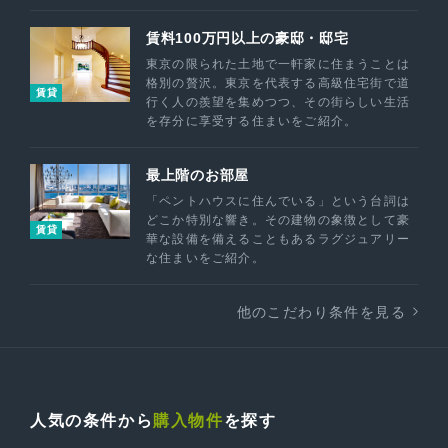
賃料100万円以上の豪邸・邸宅
東京の限られた土地で一軒家に住まうことは
格別の贅沢。東京を代表する高級住宅街で道
賃貸
行く人の羨望を集めつつ、その街らしい生活
を存分に享受する住まいをご紹介。
最上階のお部屋
「ペントハウスに住んでいる」という台詞は
どこか特別な響き。その建物の象徴として豪
賃貸
華な設備を備えることもあるラグジュアリー
な住まいをご紹介。
他のこだわり条件を見る
人気の条件から
購入物件
を探す