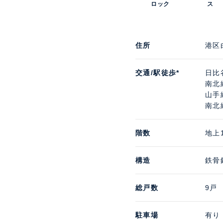
ロック
ス
住所
港区
交通/駅徒歩*
日比
南北
山手
南北
階数
地上
構造
鉄骨
総戸数
9戸
駐車場
有り