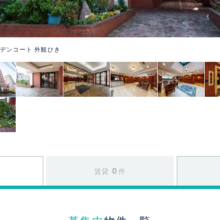
デンコート 外観ひき
0
賃貸
件