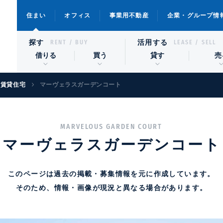
住まい
オフィス
事業用不動産
企業・グループ情
探す
活用する
RENT / BUY
LEASE / SELL
借りる
買う
貸す
売
級賃貸住宅
マーヴェラスガーデンコート
MARVELOUS GARDEN COURT
マーヴェラスガーデンコート
このページは過去の掲載・募集情報を元に作成しています。
そのため、情報・画像が現況と異なる場合があります。