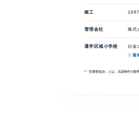
竣工
199
管理会社
株式
通学区域小学校
白金
通
*「交通/駅徒歩」とは、当該物件の最