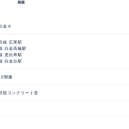
相談
白金６
谷線 広尾駅
線 白金高輪駅
線 恵比寿駅
線 白金台駅
10階建
鉄筋コンクリート造