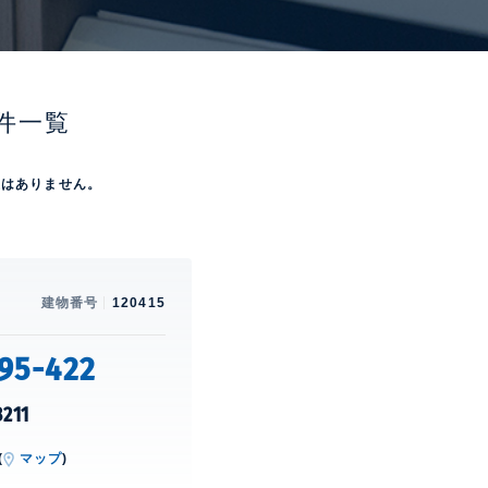
件一覧
屋はありません。
建物番号
120415
95-422
3211
(
マップ
)