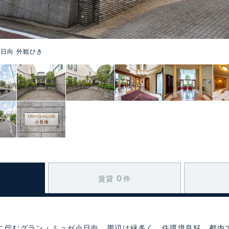
日向 外観ひき
0
賃貸
件
に佇むグラン・ミュゼ小日向。周辺は緑多く、住環境良好。都内