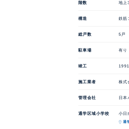
階数
地上
構造
鉄筋
総戸数
5戸
駐車場
有り
竣工
199
施工業者
株式
管理会社
日本
通学区域小学校
小日向
通