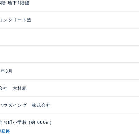
3階 地下1階建
コンクリート造
1年3月
会社 大林組
ハウズイング 株式会社
台町小学校 (約 600m)
学経路