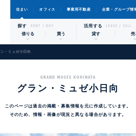
住まい
オフィス
事業用不動産
企業・グループ情
探す
活用する
RENT / BUY
LEASE / SELL
借りる
買う
貸す
売
ラン・ミュゼ小日向
GRAND MUSEE KOHINATA
グラン・ミュゼ小日向
このページは過去の掲載・募集情報を元に作成しています。
そのため、情報・画像が現況と異なる場合があります。