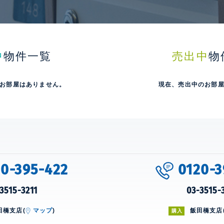
中
物件一覧
売出中
物
お部屋はありません。
現在、売出中のお部
20-395-422
0120-3
3515-3211
03-3515-
田橋支店(
マップ
)
飯田橋支店
購入