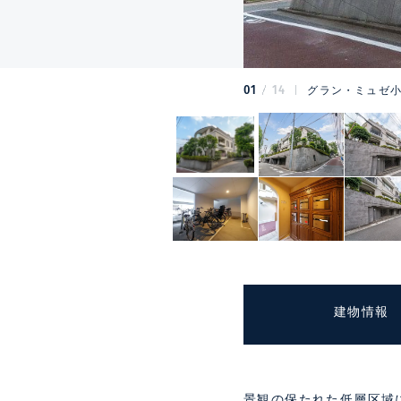
01
14
グラン・ミュゼ小
建物情報
景観の保たれた低層区域