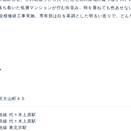
落ち着いた低層マンションが佇む街並み。時を重ねても色あせな
年大規模修繕工事実施。専有部は白を基調とした明るい造りで、ど
ク
区大山町４５
急線 代々木上原駅
田線 代々木上原駅
急線 東北沢駅