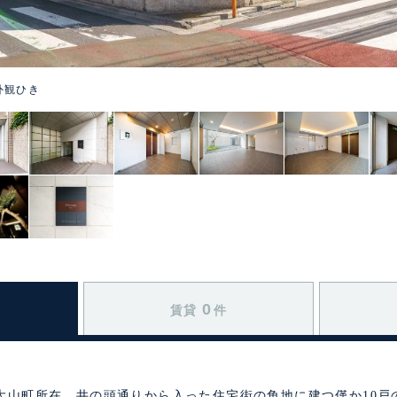
外観ひき
0
賃貸
件
大山町所在、井の頭通りから入った住宅街の角地に建つ僅か10戸