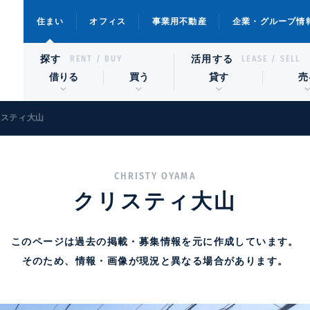
住まい
オフィス
事業用不動産
企業・グループ情
探す
活用する
RENT / BUY
LEASE / SELL
借りる
買う
貸す
売
リスティ大山
CHRISTY OYAMA
クリスティ大山
このページは過去の掲載・募集情報を元に作成しています。
そのため、情報・画像が現況と異なる場合があります。