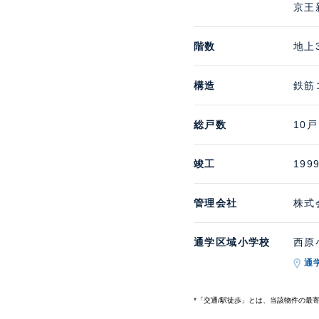
京王
階数
地上
構造
鉄筋
総戸数
10戸
竣工
199
管理会社
株式
通学区域小学校
西原小
通
*「交通/駅徒歩」とは、当該物件の最