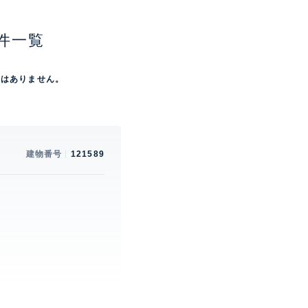
件一覧
屋はありません。
建物番号
121589
。