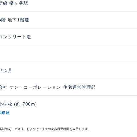
新線 幡ヶ谷駅
3階 地下1階建
コンクリート造
9年3月
会社 ケン・コーポレーション 住宅運営管理部
学校 (約 700m)
学経路
寄駅(路線)、バス停、およびそこまでの徒歩所要時間を表示します。