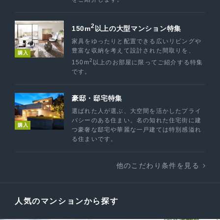
2
150m
以上の大型マンション特集
家具をゆったりと配置できる広いリビングや
豊富な収納を考えて設計された間取りを、
購入
2
150m
以上のお部屋に限ってご紹介する特集
です。
豪邸・邸宅特集
選ばれた人が選ぶ、大空間を活かしたプライ
バシーのある住まい。名の知れた住宅街に建
購入
つ豪奢な邸宅や華麗な一戸建ては特別感溢れ
る住まいです。
他のこだわり条件を見る
人気のマンションから探す