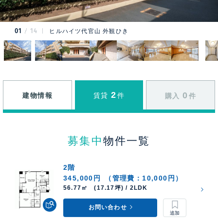
01
14
ヒルハイツ代官山 外観ひき
2
0
建物情報
賃貸
件
購入
件
募集中
物件一覧
2階
345,000円
（管理費：10,000円）
56.77㎡ (17.17坪) / 2LDK
お問い合わせ