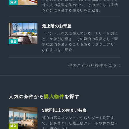
賃貸
行く人の羨望を集めつつ、その街らしい生活
を存分に享受する住まいをご紹介。
最上階のお部屋
「ペントハウスに住んでいる」という台詞は
どこか特別な響き。その建物の象徴として豪
賃貸
華な設備を備えることもあるラグジュアリー
な住まいをご紹介。
他のこだわり条件を見る
人気の条件から
購入物件
を探す
5億円以上の住まい特集
都心の高級マンションからリゾート別荘ま
で。贅を尽くした最上級グレード物件の数々
購入
をご紹介します。