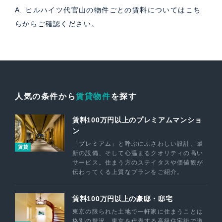
A. ヒルハイツ代官山の物件ごとの賃料については
こち
ら
からご確認ください。
人気の条件から
賃貸物件
を探す
賃料100万円以上のプレミアムマンショ
ン
「プレミアム」と呼ぶにふさわしい設計、最
賃貸
新の設備、そして心温まるクオリティの高い
サービス。住まう方のステイタスや価値観が
伝わってくる上質なプランをご紹介。
賃料100万円以上の豪邸・邸宅
東京の限られた土地で一軒家に住まうことは
格別の贅沢。東京を代表する高級住宅街で道