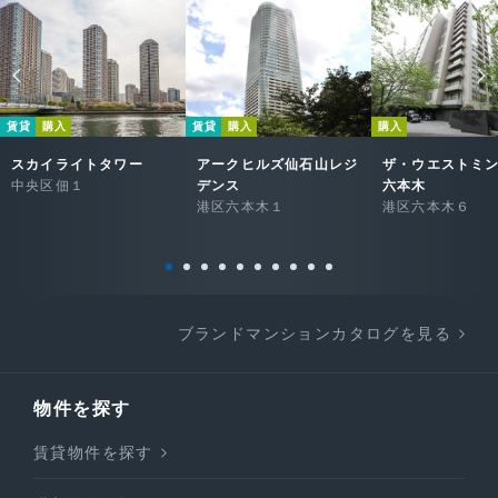
賃貸
購入
賃貸
購入
購入
スカイライトタワー
アークヒルズ仙石山レジ
ザ・ウエストミ
中央区佃１
デンス
六本木
港区六本木１
港区六本木６
ブランドマンションカタログを見る
物件を探す
賃貸物件を探す