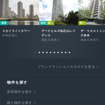
賃貸
賃貸
購入
購入
スカイライトタワー
アークヒルズ仙石山レジ
ザ・ウエストミ
中央区佃１
デンス
六本木
港区六本木１
港区六本木６
ブランドマンションカタログを見る
物件を探す
賃貸物件を探す
購入物件を探す