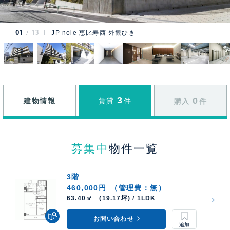
01
13
JP noie 恵比寿西 外観ひき
3
0
建物情報
賃貸
件
購入
件
募集中
物件一覧
3階
460,000円
（管理費：無）
63.40㎡ (19.17坪) / 1LDK
お問い合わせ