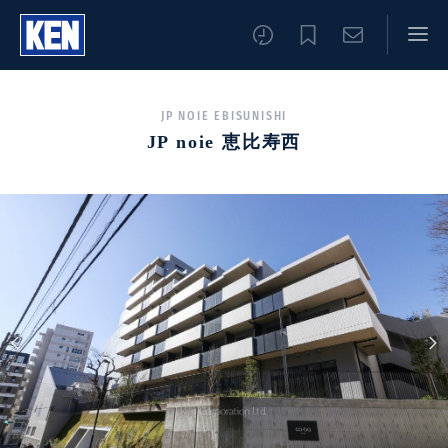
JP NOIE EBISUNISHI
JP noie 恵比寿西