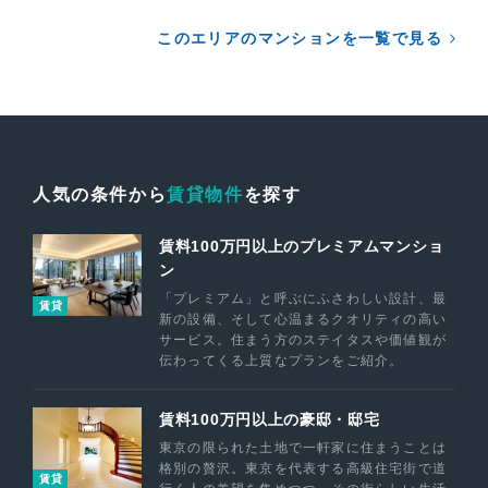
このエリアのマンションを一覧で見る
人気の条件から
賃貸物件
を探す
賃料100万円以上のプレミアムマンショ
ン
「プレミアム」と呼ぶにふさわしい設計、最
賃貸
新の設備、そして心温まるクオリティの高い
サービス。住まう方のステイタスや価値観が
伝わってくる上質なプランをご紹介。
賃料100万円以上の豪邸・邸宅
東京の限られた土地で一軒家に住まうことは
格別の贅沢。東京を代表する高級住宅街で道
賃貸