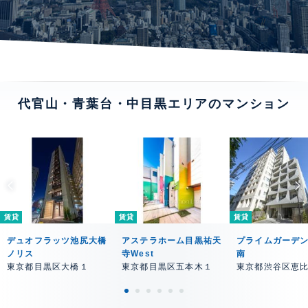
代官山・青葉台・中目黒エリアのマンション
賃貸
賃貸
賃貸
デュオフラッツ池尻大橋
アステラホーム目黒祐天
プライムガーデ
ノリス
寺West
南
東京都目黒区大橋１
東京都目黒区五本木１
東京都渋谷区恵