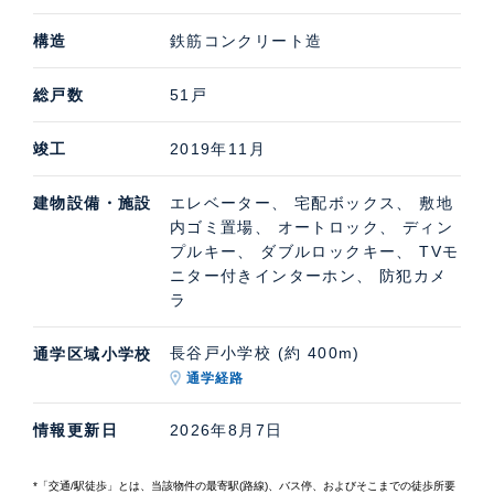
構造
鉄筋コンクリート造
総戸数
51戸
竣工
2019年11月
建物設備・施設
エレベーター、 宅配ボックス、 敷地
内ゴミ置場、 オートロック、 ディン
プルキー、 ダブルロックキー、 TVモ
ニター付きインターホン、 防犯カメ
ラ
長谷戸小学校 (約 400m)
通学区域小学校
通学経路
情報更新日
2026年8月7日
*「交通/駅徒歩」とは、当該物件の最寄駅(路線)、バス停、およびそこまでの徒歩所要