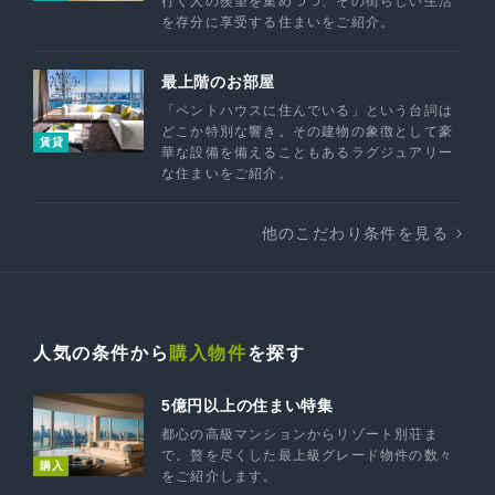
行く人の羨望を集めつつ、その街らしい生活
を存分に享受する住まいをご紹介。
最上階のお部屋
「ペントハウスに住んでいる」という台詞は
どこか特別な響き。その建物の象徴として豪
賃貸
華な設備を備えることもあるラグジュアリー
な住まいをご紹介。
他のこだわり条件を見る
人気の条件から
購入物件
を探す
5億円以上の住まい特集
都心の高級マンションからリゾート別荘ま
で。贅を尽くした最上級グレード物件の数々
購入
をご紹介します。