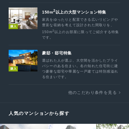
2
150m
以上の大型マンション特集
家具をゆったりと配置できる広いリビングや
豊富な収納を考えて設計された間取りを、
購入
2
150m
以上のお部屋に限ってご紹介する特集
です。
豪邸・邸宅特集
選ばれた人が選ぶ、大空間を活かしたプライ
バシーのある住まい。名の知れた住宅街に建
購入
つ豪奢な邸宅や華麗な一戸建ては特別感溢れ
る住まいです。
他のこだわり条件を見る
人気のマンションから探す