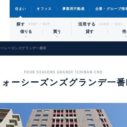
住まい
オフィス
事業用不動産
企業・グループ情
探す
活用する
RENT / BUY
LEASE / SELL
借りる
買う
貸す
売
ォーシーズンズグランデ一番町
FOUR SEASONS GRANDE ICHIBAN-CHO
フォーシーズンズグランデ一番