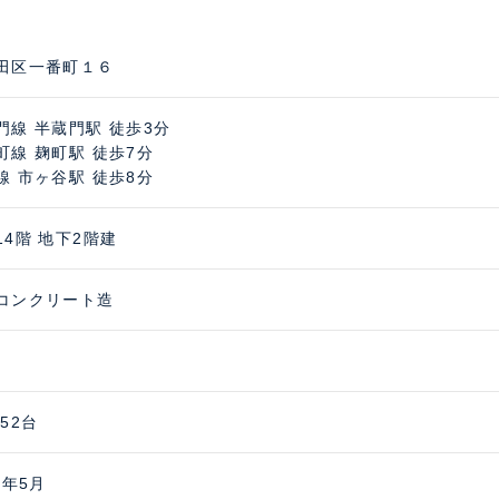
田区一番町１６
門線 半蔵門駅 徒歩3分
町線 麹町駅 徒歩7分
線 市ヶ谷駅 徒歩8分
14階 地下2階建
コンクリート造
52台
1年5月