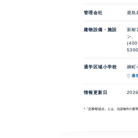
管理会社
鹿島
建物設備・施設
新耐
ン、
(40
530
通学区域小学校
麹町小
通
情報更新日
202
*「交通/駅徒歩」とは、当該物件の最