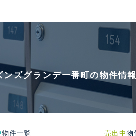
ズンズグランデ一番町の物件情
中
物件一覧
売出中
物