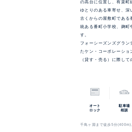
の高台に位置し、有楽町
ゆとりのある車寄せ、深
古くからの屋敷町である
統ある番町小学校、麹町
す。
フォーシーズンズグラン
たケン・コーポレーショ
（貸す・売る）に際して
オート
駐車場
ロック
相談
千鳥ヶ淵まで徒歩5分(400m)。機