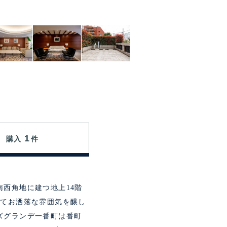
1
購入
件
西角地に建つ地上14階
してお洒落な雰囲気を醸し
ズグランデ一番町は番町