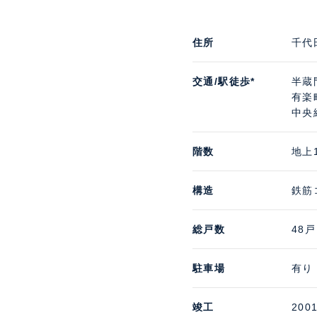
住所
千代
交通/駅徒歩*
半蔵
有楽
中央
階数
地上
構造
鉄筋
総戸数
48戸
駐車場
有り 
竣工
200