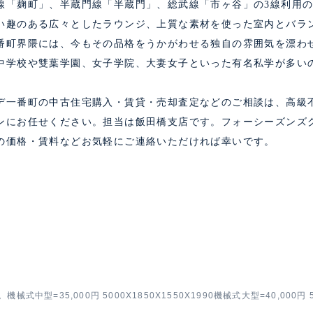
線「麹町」、半蔵門線「半蔵門」、総武線「市ヶ谷」の3線利用
い趣のある広々としたラウンジ、上質な素材を使った室内とバラ
番町界隈には、今もその品格をうかがわせる独自の雰囲気を漂わ
中学校や雙葉学園、女子学院、大妻女子といった有名私学が多い
デ一番町の中古住宅購入・賃貸・売却査定などのご相談は、高級
ンにお任せください。担当は飯田橋支店です。フォーシーズンズ
の価格・賃料などお気軽にご連絡いただければ幸いです。
械式中型=35,000円 5000X1850X1550X1990機械式大型=40,000円 53