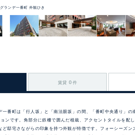
グランデ一番町 外観ひき
0
賃貸
件
デ一番町は「行人坂」と「南法眼坂」の間、「番町中央通り」の南
ションです。角部分に鉄柵で囲んだ植栽、アクセントタイルを配
など邸宅さながらの印象を持つ外観が特徴です。フォーシーズン