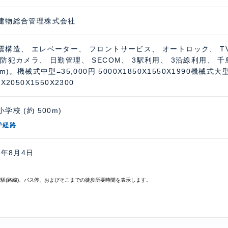
建物総合管理株式会社
震構造、 エレベーター、 フロントサービス、 オートロック、 
 防犯カメラ、 日勤管理、 SECOM、 3駅利用、 3沿線利用、 
0m)。機械式中型=35,000円 5000X1850X1550X1990機械式大型
0X2050X1550X2300
学校 (約 500m)
学経路
6年8月4日
寄駅(路線)、バス停、およびそこまでの徒歩所要時間を表示します。