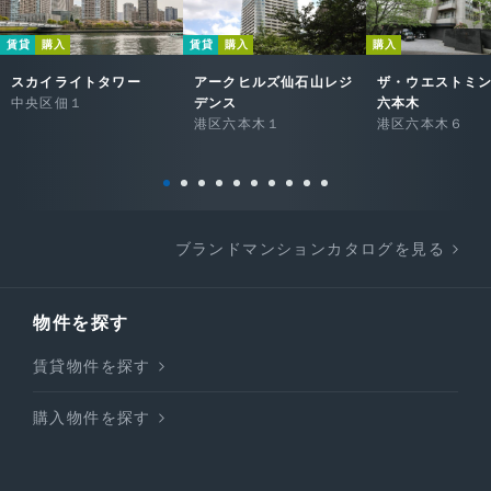
賃貸
購入
賃貸
購入
購入
スカイライトタワー
アークヒルズ仙石山レジ
ザ・ウエストミ
中央区佃１
デンス
六本木
港区六本木１
港区六本木６
ブランドマンションカタログを見る
物件を探す
賃貸物件を探す
購入物件を探す