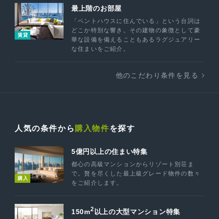
最上階のお部屋
「ペントハウスに住んでいる」という台詞は
どこか特別な響き。その建物の象徴として豪
賃貸
華な設備を備えることもあるラグジュアリー
な住まいをご紹介。
他のこだわり条件を見る
人気の条件から
購入物件
を探す
5億円以上の住まい特集
都心の高級マンションからリゾート別荘ま
で。贅を尽くした最上級グレード物件の数々
購入
をご紹介します。
2
150m
以上の大型マンション特集