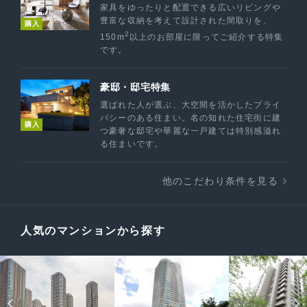
家具をゆったりと配置できる広いリビングや
豊富な収納を考えて設計された間取りを、
購入
2
150m
以上のお部屋に限ってご紹介する特集
です。
豪邸・邸宅特集
選ばれた人が選ぶ、大空間を活かしたプライ
バシーのある住まい。名の知れた住宅街に建
購入
つ豪奢な邸宅や華麗な一戸建ては特別感溢れ
る住まいです。
他のこだわり条件を見る
人気のマンションから探す