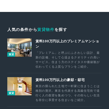
人気の条件から
賃貸物件
を探す
賃料100万円以上のプレミアムマンショ
ン
「プレミアム」と呼ぶにふさわしい設計、最
賃貸
新の設備、そして心温まるクオリティの高い
サービス。住まう方のステイタスや価値観が
伝わってくる上質なプランをご紹介。
賃料100万円以上の豪邸・邸宅
東京の限られた土地で一軒家に住まうことは
格別の贅沢。東京を代表する高級住宅街で道
賃貸
行く人の羨望を集めつつ、その街らしい生活
を存分に享受する住まいをご紹介。