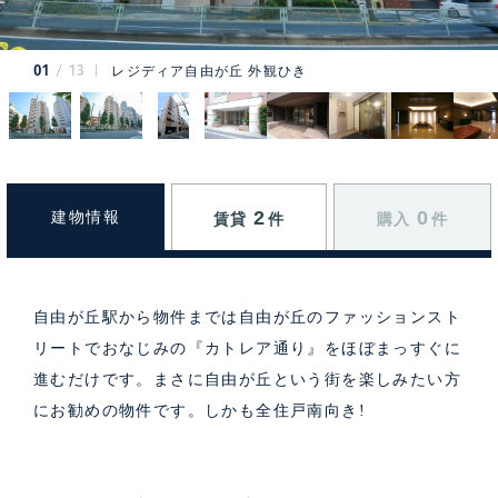
01
13
レジディア自由が丘 外観ひき
2
0
建物情報
賃貸
件
購入
件
自由が丘駅から物件までは自由が丘のファッションスト
リートでおなじみの『カトレア通り』をほぼまっすぐに
進むだけです。まさに自由が丘という街を楽しみたい方
にお勧めの物件です。しかも全住戸南向き!