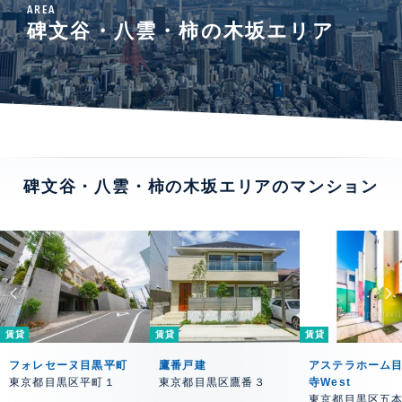
AREA
碑文谷・八雲・柿の木坂エリア
碑文谷・八雲・柿の木坂エリアのマンション
賃貸
賃貸
賃貸
フォレセーヌ目黒平町
鷹番戸建
アステラホーム
東京都目黒区平町１
東京都目黒区鷹番３
寺West
東京都目黒区五