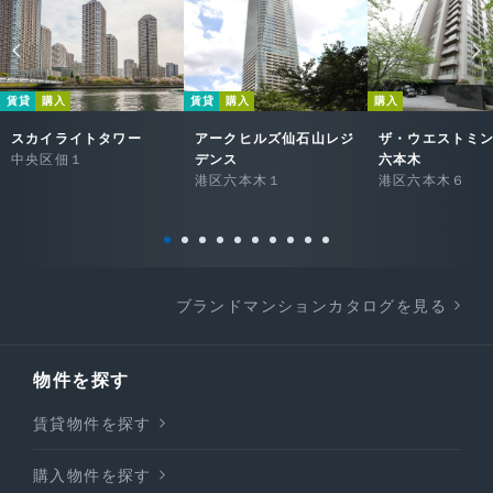
賃貸
購入
賃貸
購入
購入
スカイライトタワー
アークヒルズ仙石山レジ
ザ・ウエストミ
中央区佃１
デンス
六本木
港区六本木１
港区六本木６
ブランドマンションカタログを見る
物件を探す
賃貸物件を探す
購入物件を探す