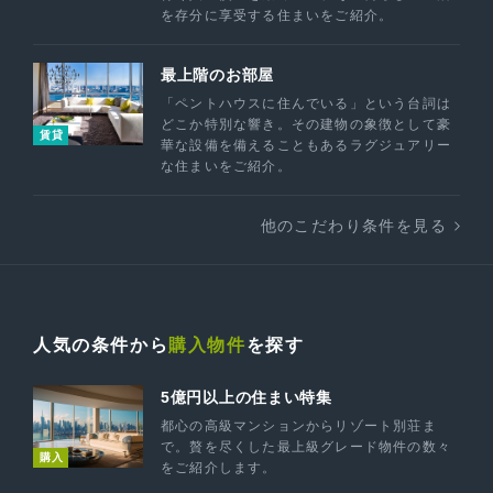
を存分に享受する住まいをご紹介。
最上階のお部屋
「ペントハウスに住んでいる」という台詞は
どこか特別な響き。その建物の象徴として豪
賃貸
華な設備を備えることもあるラグジュアリー
な住まいをご紹介。
他のこだわり条件を見る
人気の条件から
購入物件
を探す
5億円以上の住まい特集
都心の高級マンションからリゾート別荘ま
で。贅を尽くした最上級グレード物件の数々
購入
をご紹介します。