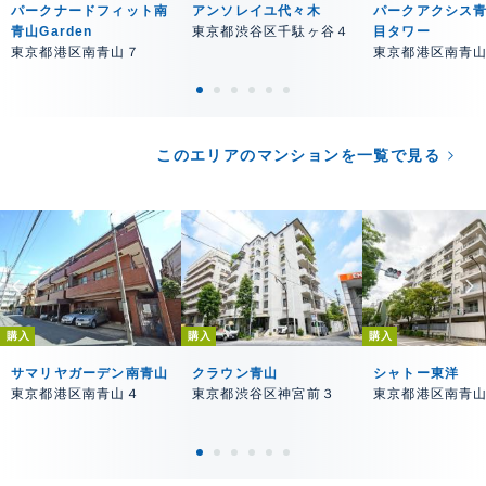
パークナードフィット南
アンソレイユ代々木
パークアクシス
青山Garden
東京都渋谷区千駄ヶ谷４
目タワー
東京都港区南青山７
東京都港区南青
このエリアのマンションを一覧で見る
購入
購入
購入
サマリヤガーデン南青山
クラウン青山
シャトー東洋
東京都港区南青山４
東京都渋谷区神宮前３
東京都港区南青