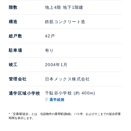
階数
地上4階 地下1階建
構造
鉄筋コンクリート造
総戸数
42戸
駐車場
有り
竣工
2004年1月
管理会社
日本メックス株式会社
千駄谷小学校 (約 400m)
通学区域小学校
通学経路
*「交通/駅徒歩」とは、当該物件の最寄駅(路線)、バス停、およびそこまでの徒歩所要
時間を表示します。