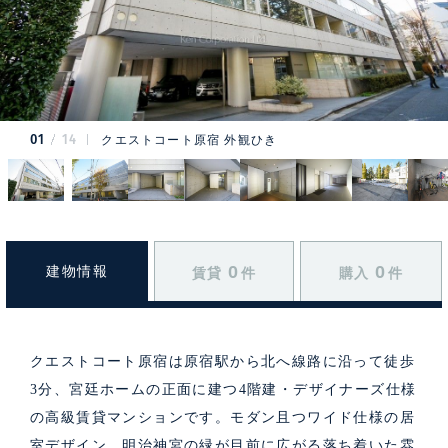
01
14
クエストコート原宿 外観ひき
0
0
建物情報
賃貸
件
購入
件
クエストコート原宿は原宿駅から北へ線路に沿って徒歩
3分、宮廷ホームの正面に建つ4階建・デザイナーズ仕様
の高級賃貸マンションです。モダン且つワイド仕様の居
室デザイン、明治神宮の緑が目前に広がる落ち着いた雰