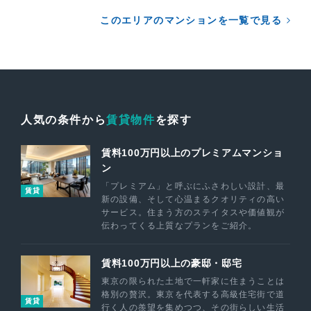
このエリアのマンションを一覧で見る
人気の条件から
賃貸物件
を探す
賃料100万円以上のプレミアムマンショ
ン
「プレミアム」と呼ぶにふさわしい設計、最
賃貸
新の設備、そして心温まるクオリティの高い
サービス。住まう方のステイタスや価値観が
伝わってくる上質なプランをご紹介。
賃料100万円以上の豪邸・邸宅
東京の限られた土地で一軒家に住まうことは
格別の贅沢。東京を代表する高級住宅街で道
賃貸
行く人の羨望を集めつつ、その街らしい生活