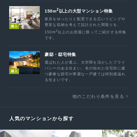
2
150m
以上の大型マンション特集
家具をゆったりと配置できる広いリビングや
豊富な収納を考えて設計された間取りを、
購入
2
150m
以上のお部屋に限ってご紹介する特集
です。
豪邸・邸宅特集
選ばれた人が選ぶ、大空間を活かしたプライ
バシーのある住まい。名の知れた住宅街に建
購入
つ豪奢な邸宅や華麗な一戸建ては特別感溢れ
る住まいです。
他のこだわり条件を見る
人気のマンションから探す