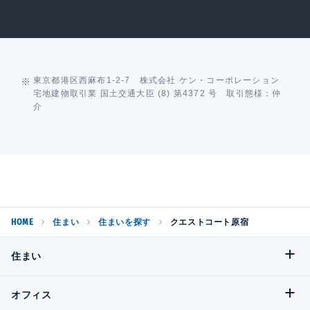
東京都港区西麻布1-2-7 株式会社 ケン・コーポレーション
宅地建物取引業 国土交通大臣 (8) 第4372 号 取引態様：仲
介
HOME
住まい
住まいを探す
クエストコート原宿
住まい
オフィス