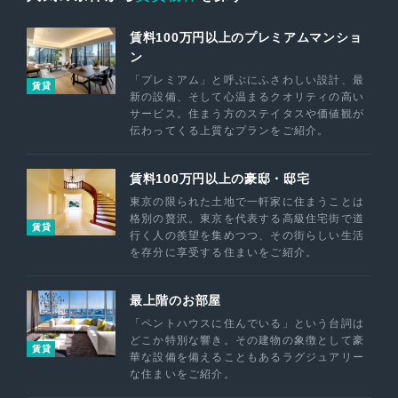
賃料100万円以上のプレミアムマンショ
ン
「プレミアム」と呼ぶにふさわしい設計、最
賃貸
新の設備、そして心温まるクオリティの高い
サービス。住まう方のステイタスや価値観が
伝わってくる上質なプランをご紹介。
賃料100万円以上の豪邸・邸宅
東京の限られた土地で一軒家に住まうことは
格別の贅沢。東京を代表する高級住宅街で道
賃貸
行く人の羨望を集めつつ、その街らしい生活
を存分に享受する住まいをご紹介。
最上階のお部屋
「ペントハウスに住んでいる」という台詞は
どこか特別な響き。その建物の象徴として豪
賃貸
華な設備を備えることもあるラグジュアリー
な住まいをご紹介。