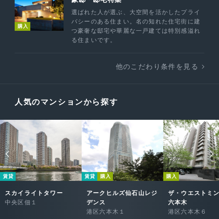
選ばれた人が選ぶ、大空間を活かしたプライ
バシーのある住まい。名の知れた住宅街に建
購入
つ豪奢な邸宅や華麗な一戸建ては特別感溢れ
る住まいです。
他のこだわり条件を見る
人気のマンションから探す
賃貸
賃貸
購入
購入
スカイライトタワー
アークヒルズ仙石山レジ
ザ・ウエストミ
中央区佃１
デンス
六本木
港区六本木１
港区六本木６