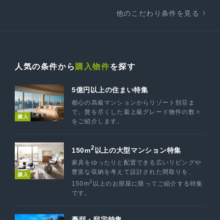
他のこだわり条件を見る
人気の条件から
購入物件
を探す
5億円以上の住まい特集
都心の高級マンションからリゾート別荘ま
で。贅を尽くした最上級グレード物件の数々
購入
をご紹介します。
2
150m
以上の大型マンション特集
家具をゆったりと配置できる広いリビングや
豊富な収納を考えて設計された間取りを、
購入
2
150m
以上のお部屋に限ってご紹介する特集
です。
豪邸・邸宅特集