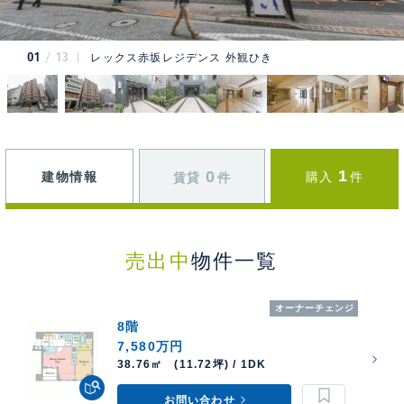
01
13
レックス赤坂レジデンス 外観ひき
1
0
建物情報
購入
件
賃貸
件
売出中
物件一覧
オーナーチェンジ
8階
7,580万円
38.76㎡ (11.72坪) / 1DK
お問い合わせ