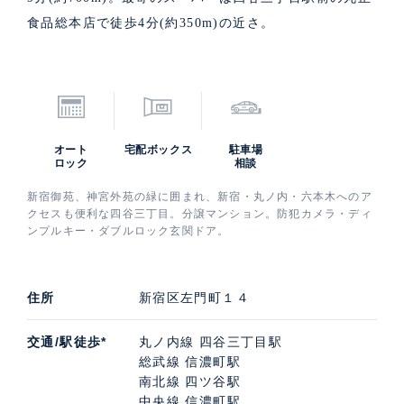
食品総本店で徒歩4分(約350m)の近さ。
オート
宅配ボックス
駐車場
ロック
相談
新宿御苑、神宮外苑の緑に囲まれ、新宿・丸ノ内・六本木へのア
クセスも便利な四谷三丁目。分譲マンション。防犯カメラ・ディ
ンプルキー・ダブルロック玄関ドア。
住所
新宿区左門町１４
交通/駅徒歩*
丸ノ内線 四谷三丁目駅
総武線 信濃町駅
南北線 四ツ谷駅
中央線 信濃町駅