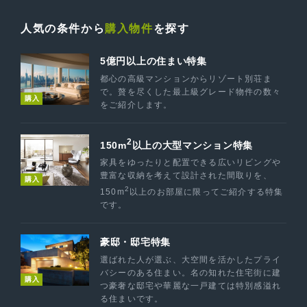
人気の条件から
購入物件
を探す
5億円以上の住まい特集
都心の高級マンションからリゾート別荘ま
で。贅を尽くした最上級グレード物件の数々
購入
をご紹介します。
2
150m
以上の大型マンション特集
家具をゆったりと配置できる広いリビングや
豊富な収納を考えて設計された間取りを、
購入
2
150m
以上のお部屋に限ってご紹介する特集
です。
豪邸・邸宅特集
選ばれた人が選ぶ、大空間を活かしたプライ
バシーのある住まい。名の知れた住宅街に建
購入
つ豪奢な邸宅や華麗な一戸建ては特別感溢れ
る住まいです。