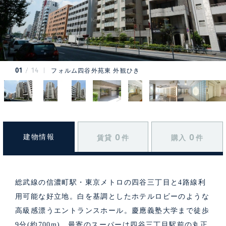
01
14
フォルム四谷外苑東 外観ひき
0
0
建物情報
賃貸
件
購入
件
総武線の信濃町駅・東京メトロの四谷三丁目と4路線利
用可能な好立地。白を基調としたホテルロビーのような
高級感漂うエントランスホール。慶應義塾大学まで徒歩
9分(約700m)。最寄のスーパーは四谷三丁目駅前の丸正