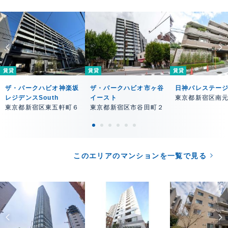
賃貸
賃貸
賃貸
ザ・パークハビオ神楽坂
ザ・パークハビオ市ヶ谷
日神パレステー
レジデンスSouth
イースト
東京都新宿区南
東京都新宿区東五軒町６
東京都新宿区市谷田町２
このエリアのマンションを一覧で見る