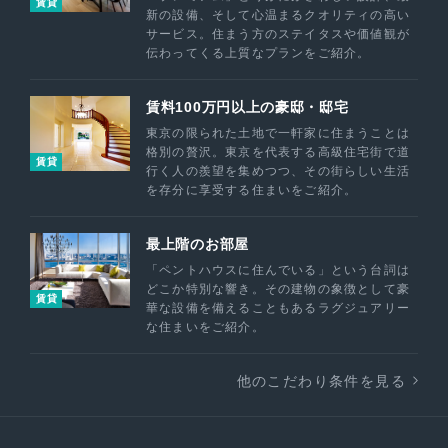
賃貸
新の設備、そして心温まるクオリティの高い
サービス。住まう方のステイタスや価値観が
伝わってくる上質なプランをご紹介。
賃料100万円以上の豪邸・邸宅
東京の限られた土地で一軒家に住まうことは
格別の贅沢。東京を代表する高級住宅街で道
賃貸
行く人の羨望を集めつつ、その街らしい生活
を存分に享受する住まいをご紹介。
最上階のお部屋
「ペントハウスに住んでいる」という台詞は
どこか特別な響き。その建物の象徴として豪
賃貸
華な設備を備えることもあるラグジュアリー
な住まいをご紹介。
他のこだわり条件を見る