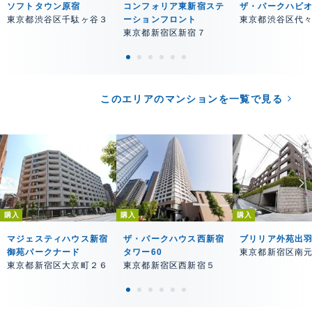
ソフトタウン原宿
コンフォリア東新宿ステ
ザ・パークハビ
東京都渋谷区千駄ヶ谷３
ーションフロント
東京都渋谷区代
東京都新宿区新宿７
このエリアのマンションを一覧で見る
購入
購入
購入
マジェスティハウス新宿
ザ・パークハウス西新宿
ブリリア外苑出
御苑パークナード
タワー60
東京都新宿区南
東京都新宿区大京町２６
東京都新宿区西新宿５