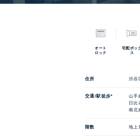
オート
宅配ボッ
ロック
ス
住所
渋谷
交通/駅徒歩*
山手
日比
南北
階数
地上