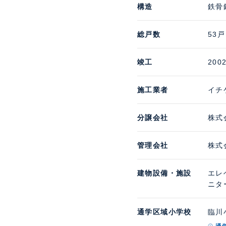
構造
鉄骨
総戸数
53戸
竣工
200
施工業者
イチ
分譲会社
株式
管理会社
株式
建物設備・施設
エレ
ニタ
通学区域小学校
臨川小