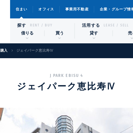
住まい
オフィス
事業用不動産
企業・グループ情
探す
活用する
RENT / BUY
LEASE / SELL
借りる
買う
貸す
売
宅購入
ジェイパーク恵比寿Ⅳ
J PARK EBISU 4
ジェイパーク恵比寿Ⅳ