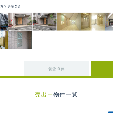
寿Ⅳ 外観ひき
0
賃貸
件
売出中
物件一覧