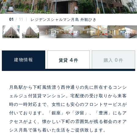
01
11
レジデンスシャルマン月島 外観ひき
4
0
建物情報
賃貸
件
購入
件
月島駅から下町風情漂う西仲通りの先に所在するコンシ
ェルジュ付賃貸マンション。宅配便の受け取りから来客
時の一時対応まで、女性にも安心のフロントサービスが
付いております。「銀座」や「汐留」、「豊洲」にもア
クセスがよく、懐かしい下町の雰囲気が残る都会のオア
シス月島で落ち着いた生活をご提供致します。