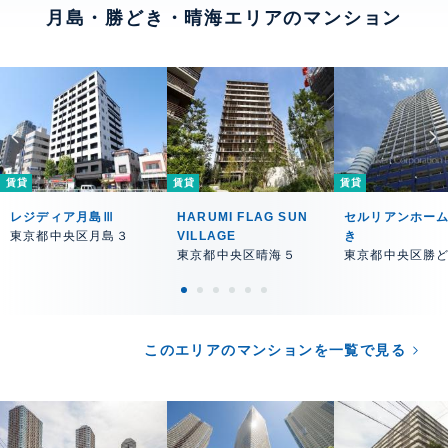
月島・勝どき・晴海エリアのマンション
賃貸
賃貸
賃貸
レジディア月島Ⅲ
HARUMI FLAG SUN
セルリアンホー
東京都中央区月島３
VILLAGE
き
東京都中央区晴海５
東京都中央区勝
このエリアのマンションを一覧で見る