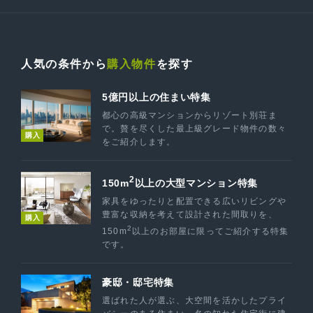
人気の条件から
購入物件
を探す
5億円以上の住まい特集
都心の高級マンションからリゾート別荘ま
で。贅を尽くした最上級グレード物件の数々
購入
をご紹介します。
2
150m
以上の大型マンション特集
家具をゆったりと配置できる広いリビングや
豊富な収納を考えて設計された間取りを、
購入
2
150m
以上のお部屋に限ってご紹介する特集
です。
豪邸・邸宅特集
選ばれた人が選ぶ、大空間を活かしたプライ