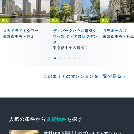
購入
購入
購入
スカイライトタワー
ザ・パークハウス晴海タ
月島ホームズ
東京都中央区佃１
ワーズ ティアロレジデン
東京都中央区月
ス
東京都中央区晴海２
このエリアのマンションを一覧で見る
人気の条件から
賃貸物件
を探す
賃料100万円以上のプレミアムマンショ