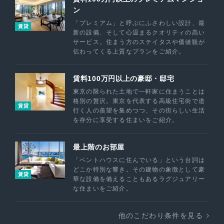
ン
「プレミアム」と呼ぶにふさわしい設計、最
賃貸
新の設備、そして心温まるクオリティの高い
サービス。住まう方のステイタスや価値観が
伝わってくる上質なプランをご紹介。
賃料100万円以上の豪邸・邸宅
東京の限られた土地で一軒家に住まうことは
格別の贅沢。東京を代表する高級住宅街で道
賃貸
行く人の羨望を集めつつ、その街らしい生活
を存分に享受する住まいをご紹介。
最上階のお部屋
「ペントハウスに住んでいる」という台詞は
どこか特別な響き。その建物の象徴として豪
賃貸
華な設備を備えることもあるラグジュアリー
な住まいをご紹介。
他のこだわり条件を見る