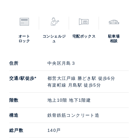
オート
コンシェルジ
宅配ボックス
駐車場
ロック
ュ
相談
住所
中央区月島３
交通/駅徒歩*
都営大江戸線 勝どき駅 徒歩6分
有楽町線 月島駅 徒歩5分
階数
地上10階 地下1階建
構造
鉄骨鉄筋コンクリート造
総戸数
140戸