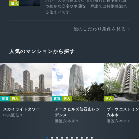
バシーのある住まい。名の知れた住宅街に建
購入
つ豪奢な邸宅や華麗な一戸建ては特別感溢れ
る住まいです。
他のこだわり条件を見る
人気のマンションから探す
賃貸
購入
賃貸
購入
購入
スカイライトタワー
アークヒルズ仙石山レジ
ザ・ウエストミ
中央区佃１
デンス
六本木
港区六本木１
港区六本木６