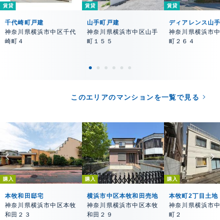
賃貸
賃貸
賃貸
千代崎町戸建
山手町戸建
ディアレンス山
神奈川県横浜市中区千代
神奈川県横浜市中区山手
神奈川県横浜市
崎町４
町１５５
町２６４
このエリアのマンションを一覧で見る
購入
購入
購入
本牧和田邸宅
横浜市中区本牧和田売地
本牧町2丁目土地
神奈川県横浜市中区本牧
神奈川県横浜市中区本牧
神奈川県横浜市
和田２３
和田２９
町２