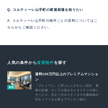
Q. コルティーレ山手町の家賃相場を知りたい
A. コルティーレ山手町の物件ごとの賃料については
こ
ちら
からご確認ください。
人気の条件から
賃貸物件
を探す
賃料100万円以上のプレミアムマンショ
ン
「プレミアム」と呼ぶにふさわしい設計、最
賃貸
新の設備、そして心温まるクオリティの高い
サービス。住まう方のステイタスや価値観が
伝わってくる上質なプランをご紹介。