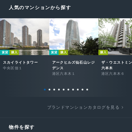
人気のマンションから探す
賃貸
購入
賃貸
購入
購入
スカイライトタワー
アークヒルズ仙石山レジ
ザ・ウエストミ
中央区佃１
デンス
六本木
港区六本木１
港区六本木６
ブランドマンションカタログを見る
物件を探す