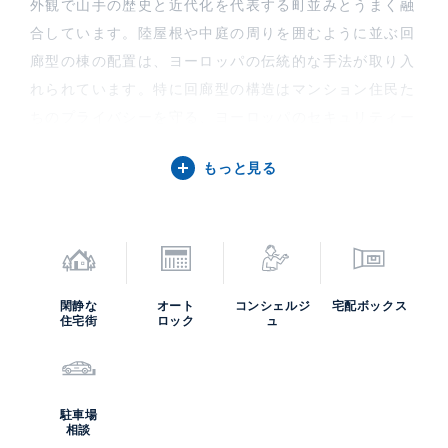
外観で山手の歴史と近代化を代表する町並みとうまく融
合しています。陸屋根や中庭の周りを囲むように並ぶ回
廊型の棟の配置は、ヨーロッパの伝統的な手法が取り入
れられています。特に回廊型の構造はマンション住民た
ちのプライバシーを守る、ヨーロッパのセキュリティー
構造に倣っています。また、風通しや自然光にできるだ
もっと見る
け即した、あえて整列させない自然な配置も特徴的で
す。間取りは１ＬＤＫ～３ＬＤＫ、広さは５０㎡～１２
３㎡と、幅広い層向けのプランがあります。
観光地でありながら、優雅な生活を約束された閑静な住
宅街であるので、あなたの生活が人々の憧れになるかも
閑静な
オート
コンシェルジ
宅配ボックス
しれません。
住宅街
ロック
ュ
コルティーレ山手町の中古住宅購入・賃貸・売却査定な
どのご相談は、高級不動産の取扱いに特化したケン・コ
ーポレーションにお任せください。担当は横浜支店で
駐車場
す。コルティーレ山手町の募集（貸す・売る）に際して
相談