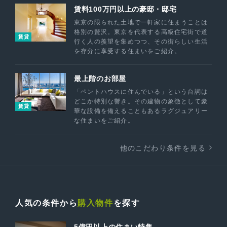
賃料100万円以上の豪邸・邸宅
東京の限られた土地で一軒家に住まうことは
格別の贅沢。東京を代表する高級住宅街で道
賃貸
行く人の羨望を集めつつ、その街らしい生活
を存分に享受する住まいをご紹介。
最上階のお部屋
「ペントハウスに住んでいる」という台詞は
どこか特別な響き。その建物の象徴として豪
賃貸
華な設備を備えることもあるラグジュアリー
な住まいをご紹介。
他のこだわり条件を見る
人気の条件から
購入物件
を探す
5億円以上の住まい特集