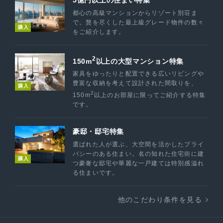
都心の高級マンションからリゾート別荘ま
で。贅を尽くした最上級グレード物件の数々
購入
をご紹介します。
2
150m
以上の大型マンション特集
家具をゆったりと配置できる広いリビングや
豊富な収納を考えて設計された間取りを、
購入
2
150m
以上のお部屋に限ってご紹介する特集
です。
豪邸・邸宅特集
選ばれた人が選ぶ、大空間を活かしたプライ
バシーのある住まい。名の知れた住宅街に建
購入
つ豪奢な邸宅や華麗な一戸建ては特別感溢れ
る住まいです。
他のこだわり条件を見る