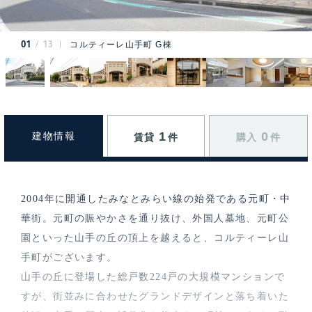
01
13
コルティーレ山手町 G棟
1
0
建物情報
賃貸
件
購入
件
2004年に開通したみなとみらい線の始発である元町・中
華街。元町の賑やかさを通り抜け、外国人墓地、元町公
園といった山手の丘の頂上を越えると、コルティーレ山
手町がございます。
山手の丘に登場した総戸数224戸の大規模マンションで
すが、街並みに合わせたグランドデザインと落ち着いた