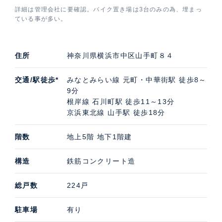
の価格・賃料などお気軽にご連絡いただければ幸いで
詳細は管理会社に要確認。バイク置き場は3台のみの為、埋まっ
す。
ている事が多い。
住所
神奈川県横浜市中区山手町８４
交通/駅徒歩*
みなとみらい線 元町・中華街駅 徒歩8～
9分
根岸線 石川町駅 徒歩11～13分
京浜東北線 山手駅 徒歩18分
階数
地上5階 地下1階建
構造
鉄筋コンクリート造
総戸数
224戸
駐車場
有り