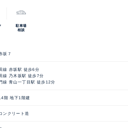
ク
駐車場
相談
赤坂７
田線 赤坂駅 徒歩6分
田線 乃木坂駅 徒歩7分
門線 青山一丁目駅 徒歩12分
14階 地下1階建
コンクリート造