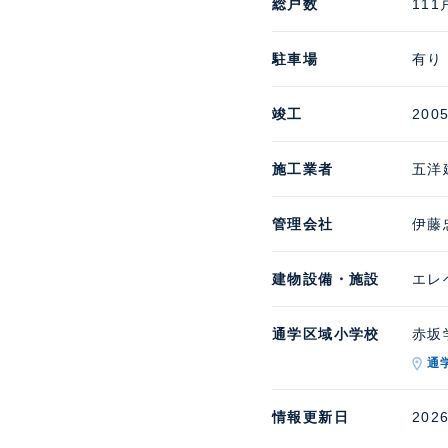
総戸数
111
駐車場
有り 
竣工
200
施工業者
五洋
管理会社
伊藤
建物設備・施設
エレ
通学区域小学校
赤坂学
通
情報更新日
202