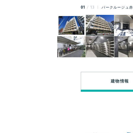
01
13
パークルージュ赤
建物情報