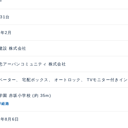
戸
31台
5年2月
建設 株式会社
忠アーバンコミュニティ 株式会社
ベーター、 宅配ボックス、 オートロック、 TVモニター付きイ
園 赤坂小学校 (約 35m)
学経路
6年8月6日