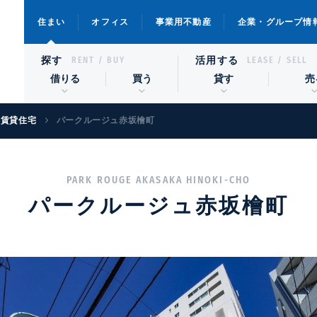
住まい
オフィス
事業用不動産
企業・グループ情
探す
活用する
RENT / BUY
LEASE / SELL
借りる
買う
貸す
売
級賃貸住宅
パークルージュ赤坂檜町
PARK ROUGE AKASAKA HINOKI-CHO
パークルージュ赤坂檜町