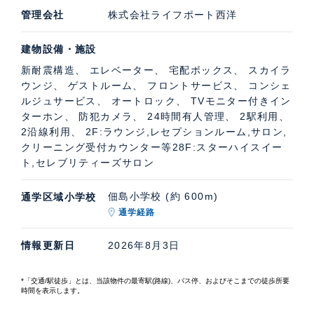
管理会社
株式会社ライフポート西洋
建物設備・施設
新耐震構造、 エレベーター、 宅配ボックス、 スカイラ
ウンジ、 ゲストルーム、 フロントサービス、 コンシェ
ルジュサービス、 オートロック、 TVモニター付きイン
ターホン、 防犯カメラ、 24時間有人管理、 2駅利用、
2沿線利用、 2F:ラウンジ,レセプションルーム,サロン,
クリーニング受付カウンター等28F:スターハイスイー
ト,セレブリティーズサロン
佃島小学校 (約 600m)
通学区域小学校
通学経路
情報更新日
2026年8月3日
*「交通/駅徒歩」とは、当該物件の最寄駅(路線)、バス停、およびそこまでの徒歩所要
時間を表示します。