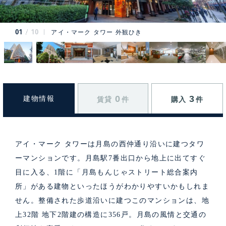
01
10
アイ・マーク タワー 外観ひき
0
3
建物情報
賃貸
件
購入
件
アイ・マーク タワーは月島の西仲通り沿いに建つタワ
ーマンションです。月島駅7番出口から地上に出てすぐ
目に入る、1階に「月島もんじゃストリート総合案内
所」がある建物といったほうがわかりやすいかもしれま
せん。整備された歩道沿いに建つこのマンションは、地
上32階 地下2階建の構造に356戸。月島の風情と交通の