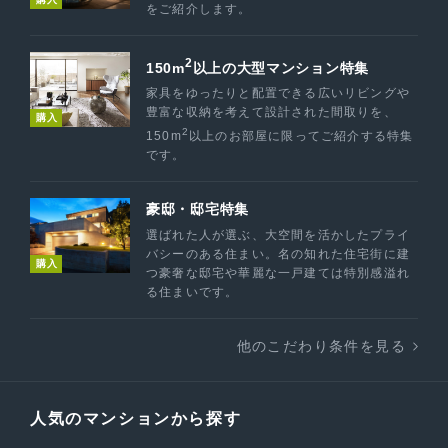
をご紹介します。
2
150m
以上の大型マンション特集
家具をゆったりと配置できる広いリビングや
豊富な収納を考えて設計された間取りを、
購入
2
150m
以上のお部屋に限ってご紹介する特集
です。
豪邸・邸宅特集
選ばれた人が選ぶ、大空間を活かしたプライ
バシーのある住まい。名の知れた住宅街に建
購入
つ豪奢な邸宅や華麗な一戸建ては特別感溢れ
る住まいです。
他のこだわり条件を見る
人気のマンションから探す