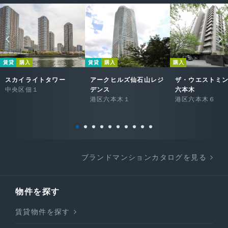
賃貸
購入
賃貸
購入
購入
スカイライトタワー
アークヒルズ仙石山レジ
ザ・ウエストミ
中央区佃１
デンス
六本木
港区六本木１
港区六本木６
ブランドマンションカタログを見る
物件を探す
賃貸物件を探す