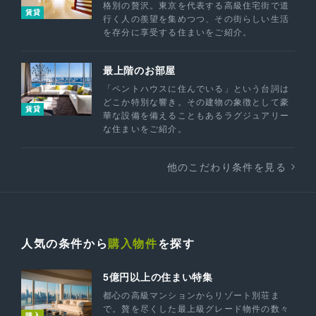
格別の贅沢。東京を代表する高級住宅街で道
賃貸
行く人の羨望を集めつつ、その街らしい生活
を存分に享受する住まいをご紹介。
最上階のお部屋
「ペントハウスに住んでいる」という台詞は
どこか特別な響き。その建物の象徴として豪
賃貸
華な設備を備えることもあるラグジュアリー
な住まいをご紹介。
他のこだわり条件を見る
人気の条件から
購入物件
を探す
5億円以上の住まい特集
都心の高級マンションからリゾート別荘ま
で。贅を尽くした最上級グレード物件の数々
購入