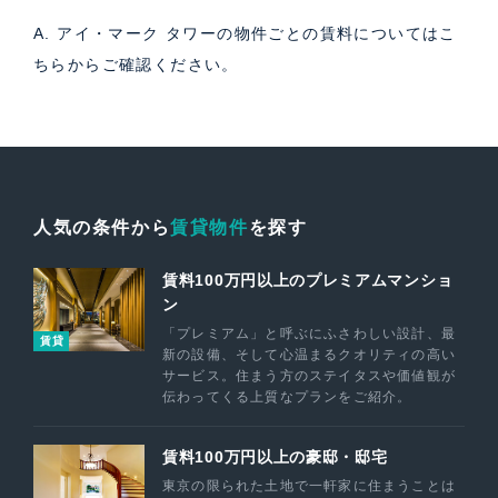
A. アイ・マーク タワーの物件ごとの賃料については
こ
ちら
からご確認ください。
人気の条件から
賃貸物件
を探す
賃料100万円以上のプレミアムマンショ
ン
「プレミアム」と呼ぶにふさわしい設計、最
賃貸
新の設備、そして心温まるクオリティの高い
サービス。住まう方のステイタスや価値観が
伝わってくる上質なプランをご紹介。
賃料100万円以上の豪邸・邸宅
東京の限られた土地で一軒家に住まうことは