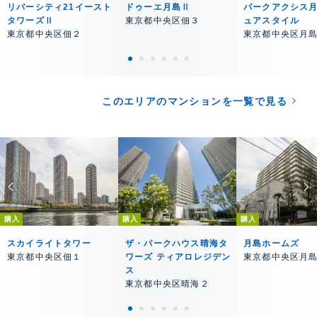
リバーシティ21イースト
ドゥーエ月島Ⅱ
パークアクシス
タワーズⅡ
東京都中央区佃３
ュアスタイル
東京都中央区佃２
東京都中央区月
このエリアのマンションを一覧で見る
購入
購入
購入
スカイライトタワー
ザ・パークハウス晴海タ
月島ホームズ
東京都中央区佃１
ワーズ ティアロレジデン
東京都中央区月
ス
東京都中央区晴海２