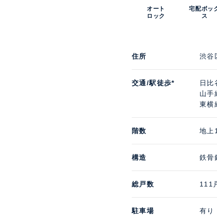
オート
宅配ボッ
ロック
ス
住所
渋谷
交通/駅徒歩*
日比
山手
東横
階数
地上
構造
鉄骨
総戸数
111
駐車場
有り