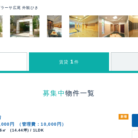
ラーサ広尾 外観ひき
1
賃貸
件
募集中
物件一覧
階
新着
,000円
（管理費：10,000円）
76㎡ (14.44坪) / 1LDK