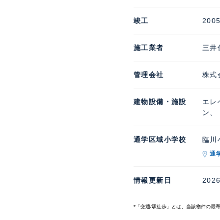
竣工
200
施工業者
三井
管理会社
株式
建物設備・施設
エレ
ン、
通学区域小学校
臨川小
通
情報更新日
202
*「交通/駅徒歩」とは、当該物件の最