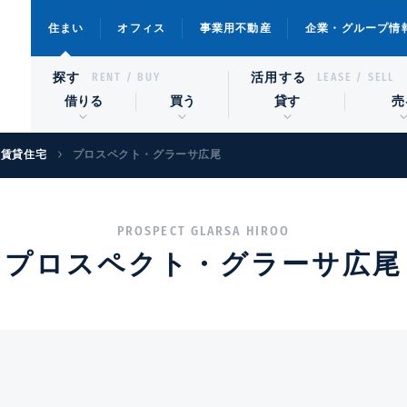
住まい
オフィス
事業用不動産
企業・グループ情
探す
活用する
RENT / BUY
LEASE / SELL
借りる
買う
貸す
売
級賃貸住宅
プロスペクト・グラーサ広尾
PROSPECT GLARSA HIROO
プロスペクト・グラーサ広尾