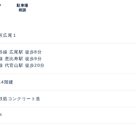
ク
駐車場
相談
区広尾１
谷線 広尾駅 徒歩8分
線 恵比寿駅 徒歩9分
線 代官山駅 徒歩20分
14階建
鉄筋コンクリート造
戸