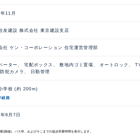
5年11月
住友建設 株式会社 東京建設支店
会社 ケン・コーポレーション 住宅運営管理部
ベーター、 宅配ボックス、 敷地内ゴミ置場、 オートロック、 
 防犯カメラ、 日勤管理
学校 (約 200m)
学経路
6年8月7日
寄駅(路線)、バス停、およびそこまでの徒歩所要時間を表示します。