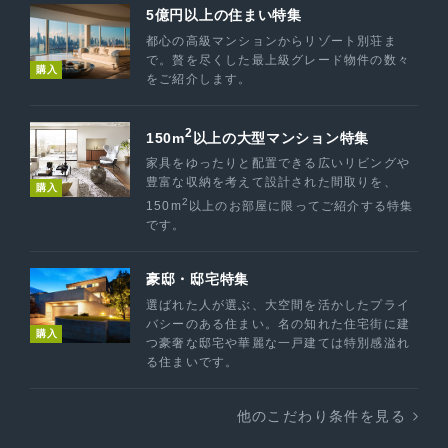
5億円以上の住まい特集
都心の高級マンションからリゾート別荘ま
で。贅を尽くした最上級グレード物件の数々
購入
をご紹介します。
2
150m
以上の大型マンション特集
家具をゆったりと配置できる広いリビングや
豊富な収納を考えて設計された間取りを、
購入
2
150m
以上のお部屋に限ってご紹介する特集
です。
豪邸・邸宅特集
選ばれた人が選ぶ、大空間を活かしたプライ
バシーのある住まい。名の知れた住宅街に建
購入
つ豪奢な邸宅や華麗な一戸建ては特別感溢れ
る住まいです。
他のこだわり条件を見る