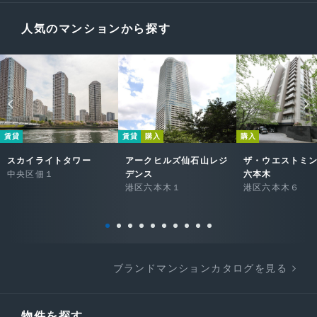
人気のマンションから探す
賃貸
賃貸
購入
購入
スカイライトタワー
アークヒルズ仙石山レジ
ザ・ウエストミ
中央区佃１
デンス
六本木
港区六本木１
港区六本木６
ブランドマンションカタログを見る
物件を探す