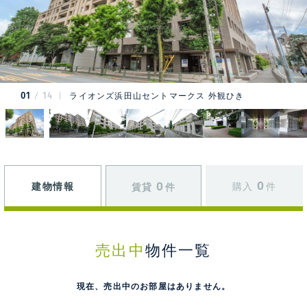
01
14
ライオンズ浜田山セントマークス 外観ひき
0
0
建物情報
購入
件
賃貸
件
売出中
物件一覧
現在、売出中のお部屋はありません。