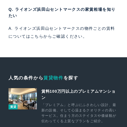
Q. ライオンズ浜田山セントマークスの家賃相場を知り
たい
A. ライオンズ浜田山セントマークスの物件ごとの賃料
については
こちら
からご確認ください。
人気の条件から
賃貸物件
を探す
賃料100万円以上のプレミアムマンショ
ン
「プレミアム」と呼ぶにふさわしい設計、最
賃貸
新の設備、そして心温まるクオリティの高い
サービス。住まう方のステイタスや価値観が
伝わってくる上質なプランをご紹介。