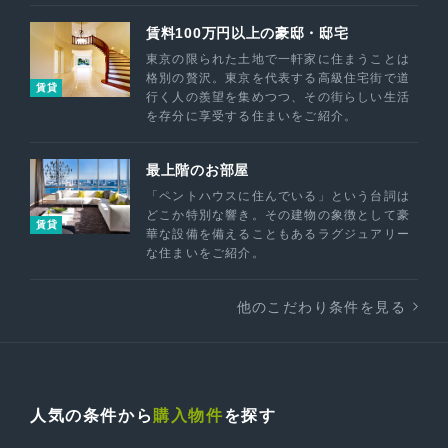
賃料100万円以上の豪邸・邸宅
東京の限られた土地で一軒家に住まうことは
格別の贅沢。東京を代表する高級住宅街で道
賃貸
行く人の羨望を集めつつ、その街らしい生活
を存分に享受する住まいをご紹介。
最上階のお部屋
「ペントハウスに住んでいる」という台詞は
どこか特別な響き。その建物の象徴として豪
賃貸
華な設備を備えることもあるラグジュアリー
な住まいをご紹介。
他のこだわり条件を見る
人気の条件から
購入物件
を探す