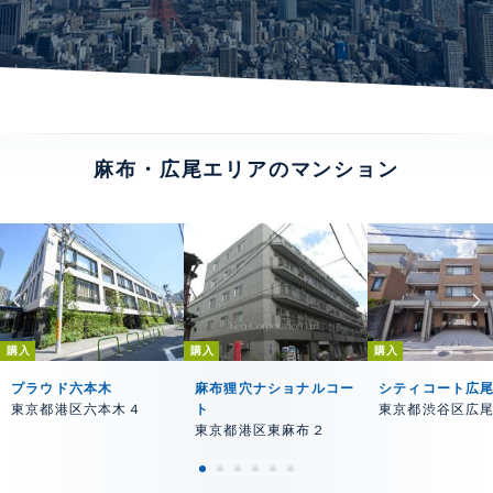
麻布・広尾エリアのマンション
購入
購入
購入
プラウド六本木
麻布狸穴ナショナルコー
シティコート広
東京都港区六本木４
ト
東京都渋谷区広
東京都港区東麻布２