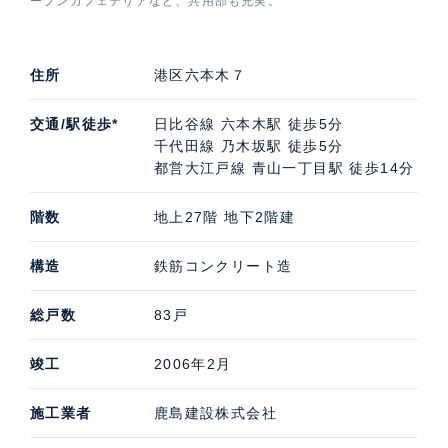
ープンカフェテリアなど、共用部も充実。
住所
港区六本木７
交通/駅徒歩*
日比谷線 六本木駅 徒歩5分
千代田線 乃木坂駅 徒歩5分
都営大江戸線 青山一丁目駅 徒歩14分
階数
地上27階 地下2階建
構造
鉄筋コンクリート造
総戸数
83戸
竣工
2006年2月
施工業者
鹿島建設株式会社