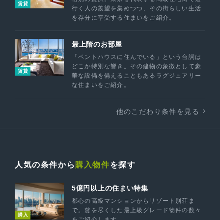
賃貸
行く人の羨望を集めつつ、その街らしい生活
を存分に享受する住まいをご紹介。
最上階のお部屋
「ペントハウスに住んでいる」という台詞は
どこか特別な響き。その建物の象徴として豪
賃貸
華な設備を備えることもあるラグジュアリー
な住まいをご紹介。
他のこだわり条件を見る
人気の条件から
購入物件
を探す
5億円以上の住まい特集
都心の高級マンションからリゾート別荘ま
で。贅を尽くした最上級グレード物件の数々
購入
をご紹介します。