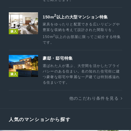
2
150m
以上の大型マンション特集
家具をゆったりと配置できる広いリビングや
豊富な収納を考えて設計された間取りを、
購入
2
150m
以上のお部屋に限ってご紹介する特集
です。
豪邸・邸宅特集
選ばれた人が選ぶ、大空間を活かしたプライ
バシーのある住まい。名の知れた住宅街に建
購入
つ豪奢な邸宅や華麗な一戸建ては特別感溢れ
る住まいです。
他のこだわり条件を見る
人気のマンションから探す