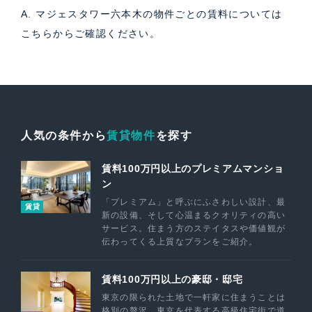
A. マジェスタワー六本木の物件ごとの賃料については
こちら
からご確認ください。
人気の条件から
賃貸物件
を探す
賃料100万円以上のプレミアムマンショ
ン
「プレミアム」と呼ぶにふさわしい設計、最
賃貸
新の設備、そして心温まるクオリティの高い
サービス。住まう方のステイタスや価値観が
伝わってくる上質なプランをご紹介。
賃料100万円以上の豪邸・邸宅
東京の限られた土地で一軒家に住まうことは
格別の贅沢。東京を代表する高級住宅街で道