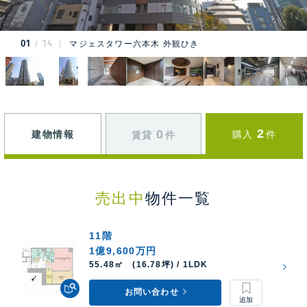
01
14
マジェスタワー六本木 外観ひき
2
0
建物情報
購入
件
賃貸
件
売出中
物件一覧
11階
1億9,600万円
55.48㎡ (16.78坪) / 1LDK
お問い合わせ