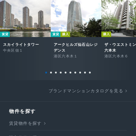
賃貸
賃貸
購入
購入
スカイライトタワー
アークヒルズ仙石山レジ
ザ・ウエストミ
中央区佃１
デンス
六本木
港区六本木１
港区六本木６
ブランドマンションカタログを見る
物件を探す
賃貸物件を探す