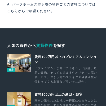
A. パークホームズ市ヶ谷の物件ごとの賃料については
こちら
からご確認ください。
人気の条件から
賃貸物件
を探す
賃料100万円以上のプレミアムマンショ
ン
「プレミアム」と呼ぶにふさわしい設計、最
賃貸
新の設備、そして心温まるクオリティの高い
サービス。住まう方のステイタスや価値観が
伝わってくる上質なプランをご紹介。
賃料100万円以上の豪邸・邸宅
東京の限られた土地で一軒家に住まうことは
格別の贅沢。東京を代表する高級住宅街で道