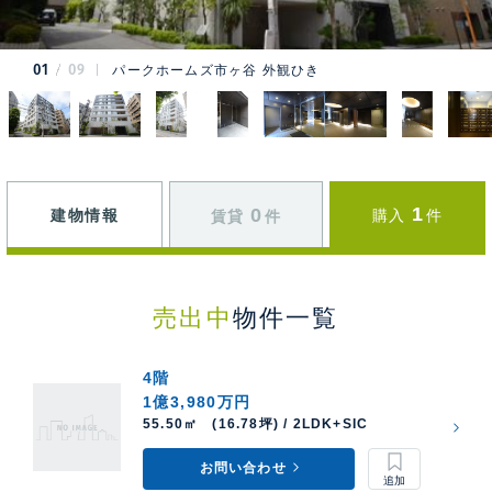
01
09
パークホームズ市ヶ谷 外観ひき
1
0
建物情報
購入
件
賃貸
件
売出中
物件一覧
4階
1億3,980万円
55.50㎡ (16.78坪) / 2LDK+SIC
お問い合わせ