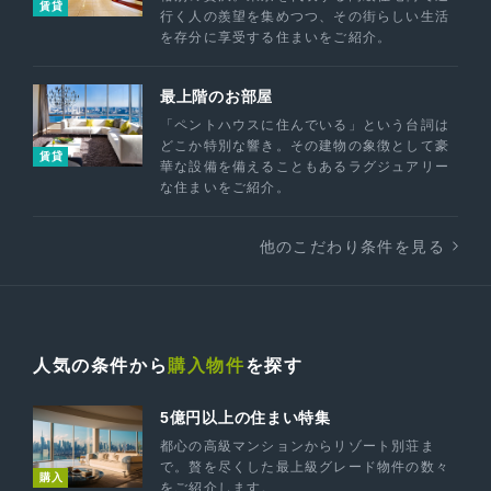
賃貸
行く人の羨望を集めつつ、その街らしい生活
を存分に享受する住まいをご紹介。
最上階のお部屋
「ペントハウスに住んでいる」という台詞は
どこか特別な響き。その建物の象徴として豪
賃貸
華な設備を備えることもあるラグジュアリー
な住まいをご紹介。
他のこだわり条件を見る
人気の条件から
購入物件
を探す
5億円以上の住まい特集
都心の高級マンションからリゾート別荘ま
で。贅を尽くした最上級グレード物件の数々
購入
をご紹介します。