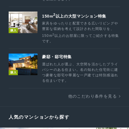
2
150m
以上の大型マンション特集
家具をゆったりと配置できる広いリビングや
豊富な収納を考えて設計された間取りを、
購入
2
150m
以上のお部屋に限ってご紹介する特集
です。
豪邸・邸宅特集
選ばれた人が選ぶ、大空間を活かしたプライ
バシーのある住まい。名の知れた住宅街に建
購入
つ豪奢な邸宅や華麗な一戸建ては特別感溢れ
る住まいです。
他のこだわり条件を見る
人気のマンションから探す