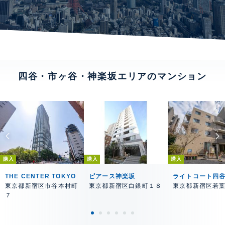
四谷・市ヶ谷・神楽坂エリアのマンション
購入
購入
購入
THE CENTER TOKYO
ピアース神楽坂
ライトコート四
東京都新宿区市谷本村町
東京都新宿区白銀町１８
東京都新宿区若
７