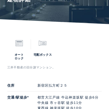
オート
宅配ボックス
ロック
三井不動産の旧分譲マンション。
住所
新宿区払方町２５
交通/駅徒歩*
都営大江戸線 牛込神楽坂駅 徒歩6分
中央線 市ヶ谷駅 徒歩11分
東西線 神楽坂駅 徒歩10分