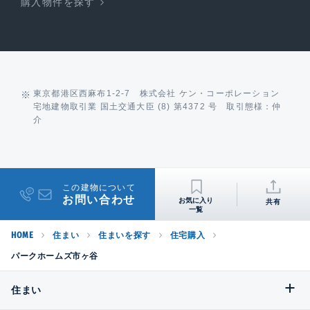
購入物件を探す
東京都港区西麻布1-2-7 株式会社 ケン・コーポレーション
宅地建物取引業 国土交通大臣 (8) 第4372 号 取引態様：仲
介
この建物について
お問い合わせ
共有
HOME
住まい
住まいを探す
住宅購入
パークホームズ市ヶ谷
住まい