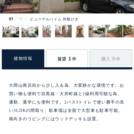
01
13
ヒューゲルハイム 外観ひき
1
0
建物情報
賃貸
件
購入
件
大岡山商店街から少し入る為、大変静かな環境です。お
買い物も便利で目黒線・大井町線と2線利用可能な為、
通勤、通学にも便利です。2バス3トイレで使い勝手の良
い3LDKの間取り、駐車場は全面で大型車も駐車可能。
南向きのリビングにはウッドデッキも設置。