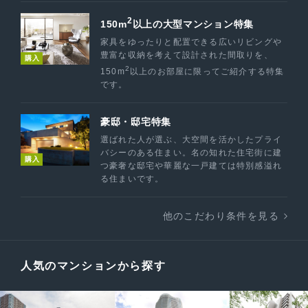
2
150m
以上の大型マンション特集
家具をゆったりと配置できる広いリビングや
豊富な収納を考えて設計された間取りを、
購入
2
150m
以上のお部屋に限ってご紹介する特集
です。
豪邸・邸宅特集
選ばれた人が選ぶ、大空間を活かしたプライ
バシーのある住まい。名の知れた住宅街に建
購入
つ豪奢な邸宅や華麗な一戸建ては特別感溢れ
る住まいです。
他のこだわり条件を見る
人気のマンションから探す