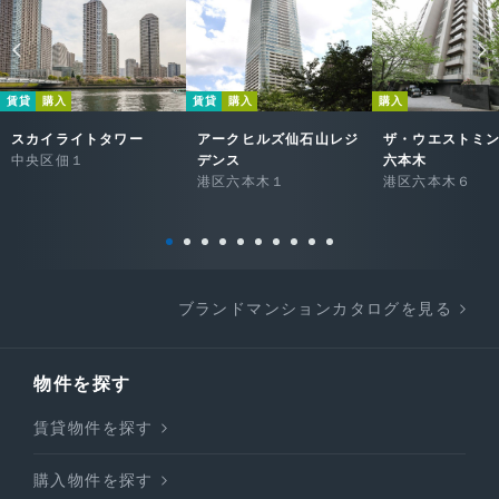
賃貸
購入
賃貸
購入
購入
スカイライトタワー
アークヒルズ仙石山レジ
ザ・ウエストミ
中央区佃１
デンス
六本木
港区六本木１
港区六本木６
ブランドマンションカタログを見る
物件を探す
賃貸物件を探す
購入物件を探す