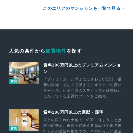
このエリアのマンションを一覧で見る
人気の条件から
賃貸物件
を探す
賃料100万円以上のプレミアムマンショ
ン
「プレミアム」と呼ぶにふさわしい設計、最
賃貸
新の設備、そして心温まるクオリティの高い
サービス。住まう方のステイタスや価値観が
伝わってくる上質なプランをご紹介。
賃料100万円以上の豪邸・邸宅
東京の限られた土地で一軒家に住まうことは
格別の贅沢。東京を代表する高級住宅街で道
賃貸
行く人の羨望を集めつつ、その街らしい生活