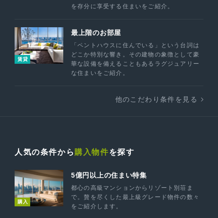
を存分に享受する住まいをご紹介。
最上階のお部屋
「ペントハウスに住んでいる」という台詞は
どこか特別な響き。その建物の象徴として豪
賃貸
華な設備を備えることもあるラグジュアリー
な住まいをご紹介。
他のこだわり条件を見る
人気の条件から
購入物件
を探す
5億円以上の住まい特集
都心の高級マンションからリゾート別荘ま
で。贅を尽くした最上級グレード物件の数々
購入
をご紹介します。