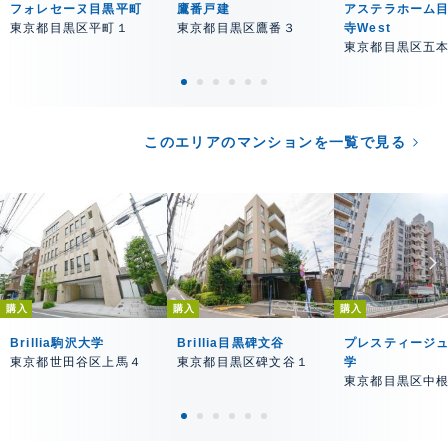
フォレセーヌ目黒平町
鷹番戸建
アステラホーム
東京都目黒区平町１
東京都目黒区鷹番３
寺West
東京都目黒区五
このエリアのマンションを一覧で見る
購入
購入
購入
Brillia駒沢大学
Brillia目黒碑文谷
プレスティージ
東京都世田谷区上馬４
東京都目黒区碑文谷１
学
東京都目黒区中