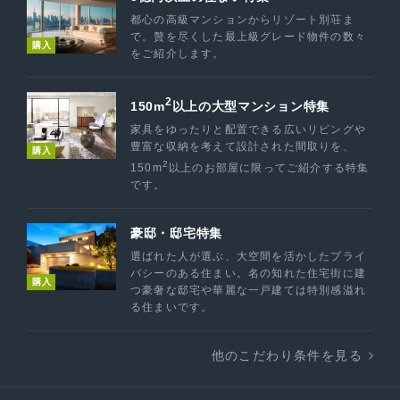
都心の高級マンションからリゾート別荘ま
で。贅を尽くした最上級グレード物件の数々
購入
をご紹介します。
2
150m
以上の大型マンション特集
家具をゆったりと配置できる広いリビングや
豊富な収納を考えて設計された間取りを、
購入
2
150m
以上のお部屋に限ってご紹介する特集
です。
豪邸・邸宅特集
選ばれた人が選ぶ、大空間を活かしたプライ
バシーのある住まい。名の知れた住宅街に建
購入
つ豪奢な邸宅や華麗な一戸建ては特別感溢れ
る住まいです。
他のこだわり条件を見る