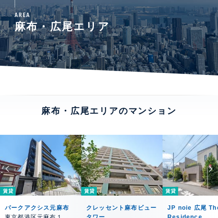
AREA
麻布・広尾エリア
麻布・広尾エリアのマンション
賃貸
賃貸
賃貸
パークアクシス元麻布
クレッセント麻布ビュー
JP noie 広尾 Th
東京都港区元麻布１
タワー
Residence