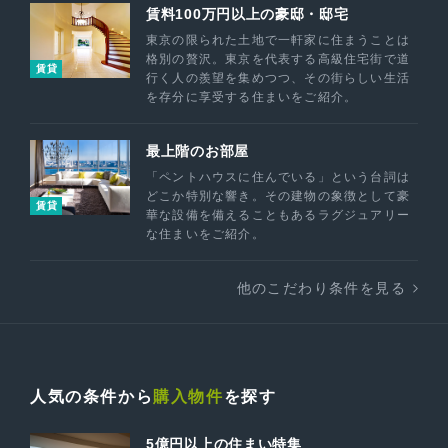
賃料100万円以上の豪邸・邸宅
東京の限られた土地で一軒家に住まうことは
格別の贅沢。東京を代表する高級住宅街で道
賃貸
行く人の羨望を集めつつ、その街らしい生活
を存分に享受する住まいをご紹介。
最上階のお部屋
「ペントハウスに住んでいる」という台詞は
どこか特別な響き。その建物の象徴として豪
賃貸
華な設備を備えることもあるラグジュアリー
な住まいをご紹介。
他のこだわり条件を見る
人気の条件から
購入物件
を探す
5億円以上の住まい特集