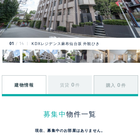
01
14
KDXレジデンス麻布仙台坂 外観ひき
0
0
建物情報
賃貸
件
購入
件
募集中
物件一覧
現在、募集中のお部屋はありません。