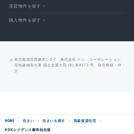
賃貸物件を探す
購入物件を探す
東京都港区西麻布1-2-7 株式会社 ケン・コーポレーション
宅地建物取引業 国土交通大臣 (8) 第4372 号 取引態様：仲
介
HOME
住まい
住まいを探す
高級賃貸住宅
KDXレジデンス麻布仙台坂