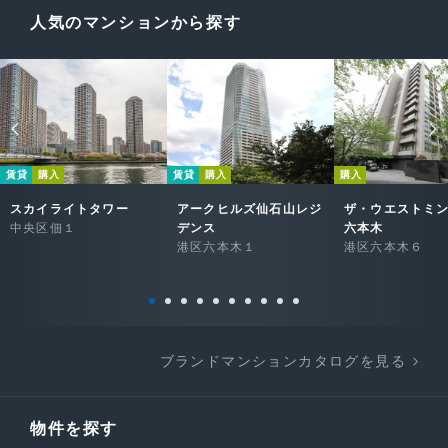
人気のマンションから探す
賃貸
購入
賃貸
購入
購入
スカイライトタワー
アークヒルズ仙石山レジ
ザ・ウエストミ
中央区佃１
デンス
六本木
港区六本木１
港区六本木６
ブランドマンションカタログを見る
物件を探す