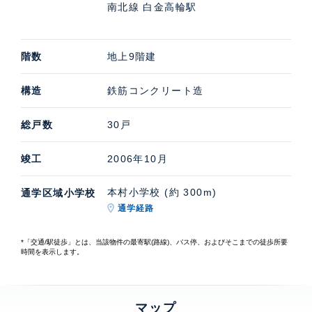
南北線 白金高輪駅
階数
地上9階建
構造
鉄筋コンクリート造
総戸数
30戸
竣工
2006年10月
本村小学校 (約 300m)
通学区域小学校
通学経路
*「交通/駅徒歩」とは、当該物件の最寄駅(路線)、バス停、およびそこまでの徒歩所要
時間を表示します。
マップ