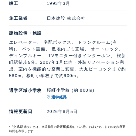
竣工
1993年3月
施工業者
日本建設 株式会社
建物設備・施設
エレベーター、 宅配ボックス、 トランクルーム(有
料)、 ペット設備、 敷地内ゴミ置場、 オートロック、
ディンプルキー、 TVモニター付きインターホン、 桜新
町駅徒歩5分。2007年1月に内・外装リノベーション完
成。室内を機能的な空間に変更。大丸ピーコックまで約
580m。桜町小学校まで約900m。
桜町小学校 (約 800m)
通学区域小学校
通学経路
情報更新日
2026年8月5日
*「交通/駅徒歩」とは、当該物件の最寄駅(路線)、バス停、およびそこまでの徒歩所要
時間を表示します。