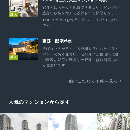
150m
以上の大型マンション特集
家具をゆったりと配置できる広いリビングや
豊富な収納を考えて設計された間取りを、
購入
2
150m
以上のお部屋に限ってご紹介する特集
です。
豪邸・邸宅特集
選ばれた人が選ぶ、大空間を活かしたプライ
バシーのある住まい。名の知れた住宅街に建
購入
つ豪奢な邸宅や華麗な一戸建ては特別感溢れ
る住まいです。
他のこだわり条件を見る
人気のマンションから探す