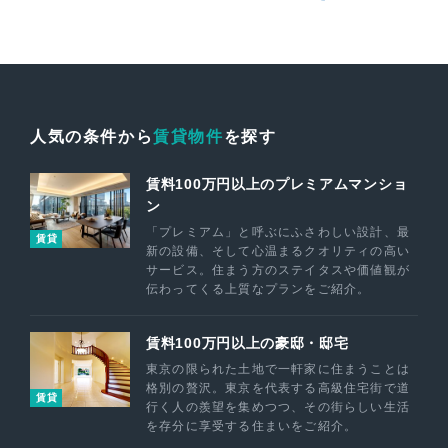
人気の条件から
賃貸物件
を探す
賃料100万円以上のプレミアムマンショ
ン
「プレミアム」と呼ぶにふさわしい設計、最
賃貸
新の設備、そして心温まるクオリティの高い
サービス。住まう方のステイタスや価値観が
伝わってくる上質なプランをご紹介。
賃料100万円以上の豪邸・邸宅
東京の限られた土地で一軒家に住まうことは
格別の贅沢。東京を代表する高級住宅街で道
賃貸
行く人の羨望を集めつつ、その街らしい生活
を存分に享受する住まいをご紹介。