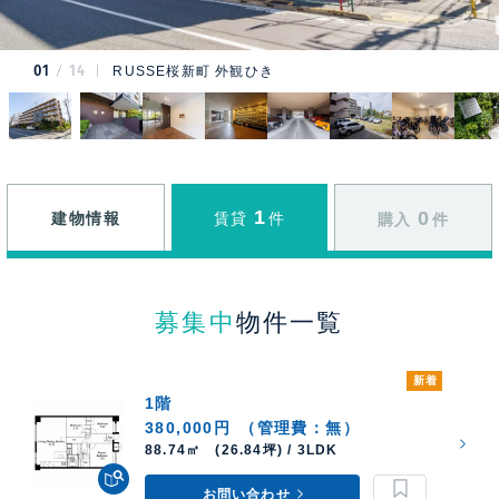
01
14
RUSSE桜新町 外観ひき
1
0
建物情報
賃貸
件
購入
件
募集中
物件一覧
新着
1階
380,000円
（管理費：無）
88.74㎡ (26.84坪) / 3LDK
お問い合わせ