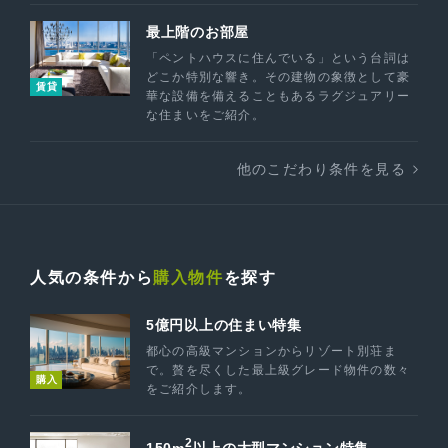
最上階のお部屋
「ペントハウスに住んでいる」という台詞は
どこか特別な響き。その建物の象徴として豪
賃貸
華な設備を備えることもあるラグジュアリー
な住まいをご紹介。
他のこだわり条件を見る
人気の条件から
購入物件
を探す
5億円以上の住まい特集
都心の高級マンションからリゾート別荘ま
で。贅を尽くした最上級グレード物件の数々
購入
をご紹介します。
2