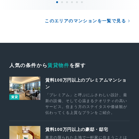
このエリアのマンションを一覧で見る
人気の条件から
賃貸物件
を探す
賃料100万円以上のプレミアムマンショ
ン
「プレミアム」と呼ぶにふさわしい設計、最
賃貸
新の設備、そして心温まるクオリティの高い
サービス。住まう方のステイタスや価値観が
伝わってくる上質なプランをご紹介。
賃料100万円以上の豪邸・邸宅
東京の限られた土地で一軒家に住まうことは