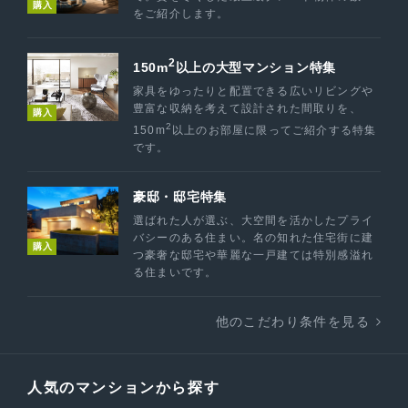
購入
をご紹介します。
2
150m
以上の大型マンション特集
家具をゆったりと配置できる広いリビングや
豊富な収納を考えて設計された間取りを、
購入
2
150m
以上のお部屋に限ってご紹介する特集
です。
豪邸・邸宅特集
選ばれた人が選ぶ、大空間を活かしたプライ
バシーのある住まい。名の知れた住宅街に建
購入
つ豪奢な邸宅や華麗な一戸建ては特別感溢れ
る住まいです。
他のこだわり条件を見る
人気のマンションから探す