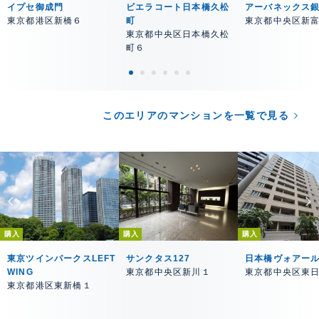
イプセ御成門
ビエラコート日本橋久松
アーバネックス
東京都港区新橋６
町
東京都中央区新
東京都中央区日本橋久松
町６
このエリアのマンションを一覧で見る
購入
購入
購入
東京ツインパークスLEFT
サンクタス127
日本橋ヴォアー
WING
東京都中央区新川１
東京都中央区東
東京都港区東新橋１