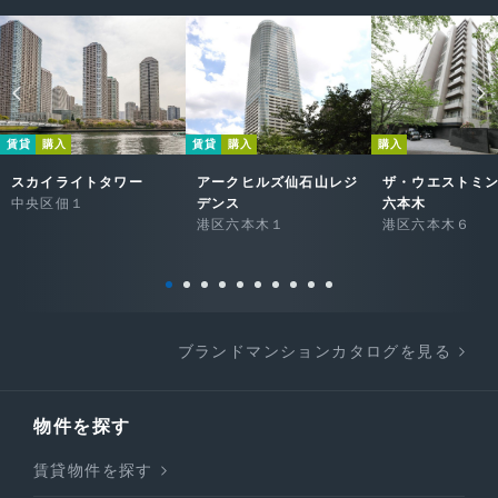
賃貸
購入
賃貸
購入
購入
スカイライトタワー
アークヒルズ仙石山レジ
ザ・ウエストミ
中央区佃１
デンス
六本木
港区六本木１
港区六本木６
ブランドマンションカタログを見る
物件を探す
賃貸物件を探す