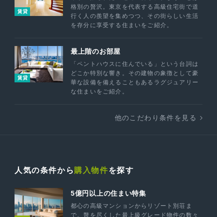
格別の贅沢。東京を代表する高級住宅街で道
賃貸
行く人の羨望を集めつつ、その街らしい生活
を存分に享受する住まいをご紹介。
最上階のお部屋
「ペントハウスに住んでいる」という台詞は
どこか特別な響き。その建物の象徴として豪
賃貸
華な設備を備えることもあるラグジュアリー
な住まいをご紹介。
他のこだわり条件を見る
人気の条件から
購入物件
を探す
5億円以上の住まい特集
都心の高級マンションからリゾート別荘ま
で。贅を尽くした最上級グレード物件の数々