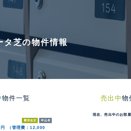
ータ芝の物件情報
中
物件一覧
売出中
物
現在、売出中のお部
費用改定
申込有
0円
（管理費：12,000