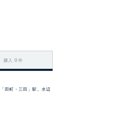
0
購入
件
点「田町・三田」駅。水辺