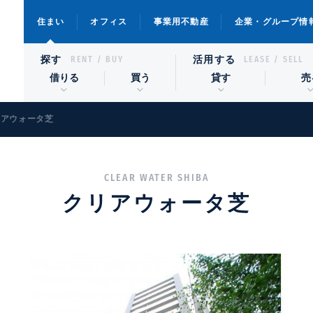
住まい
オフィス
事業用不動産
企業・グループ情
探す
活用する
RENT / BUY
LEASE / SELL
借りる
買う
貸す
売
リアウォータ芝
CLEAR WATER SHIBA
クリアウォータ芝