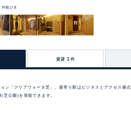
 外観ひき
1
賃貸
件
ション「クリアウォータ芝」。最寄り駅はビジネスとアクセス拠
緑(芝公園)を堪能できます。