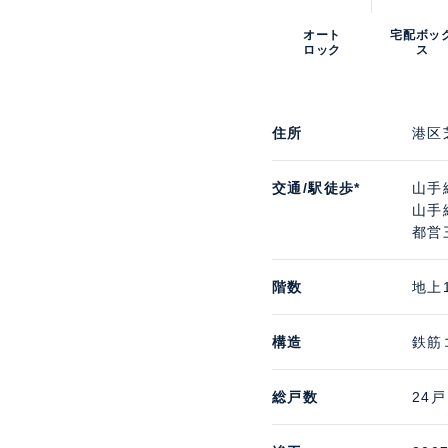
オート
宅配ボッ
ロック
ス
住所
港区
交通/駅徒歩*
山手
山手
都営
階数
地上
構造
鉄筋
総戸数
24戸