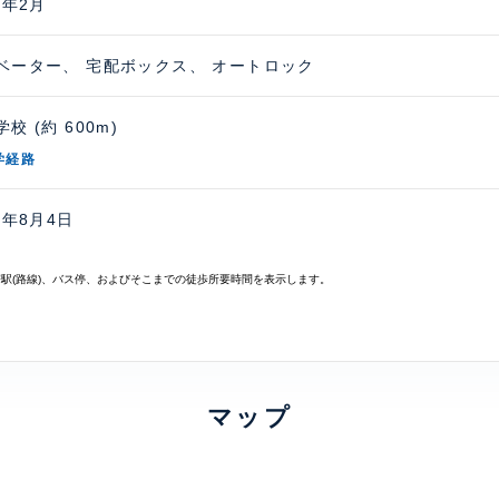
7年2月
ベーター、 宅配ボックス、 オートロック
校 (約 600m)
学経路
6年8月4日
寄駅(路線)、バス停、およびそこまでの徒歩所要時間を表示します。
マップ