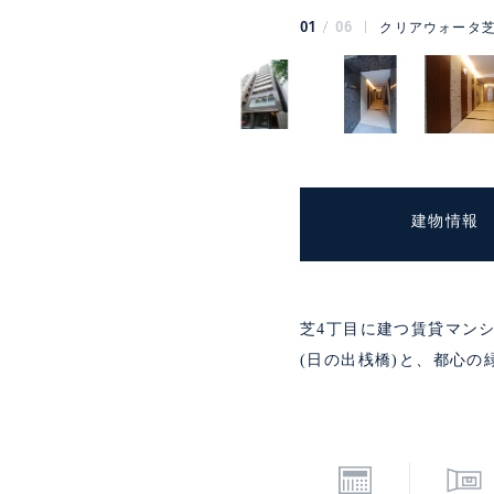
01
06
クリアウォータ芝
建物情報
芝4丁目に建つ賃貸マン
(日の出桟橋)と、都心の