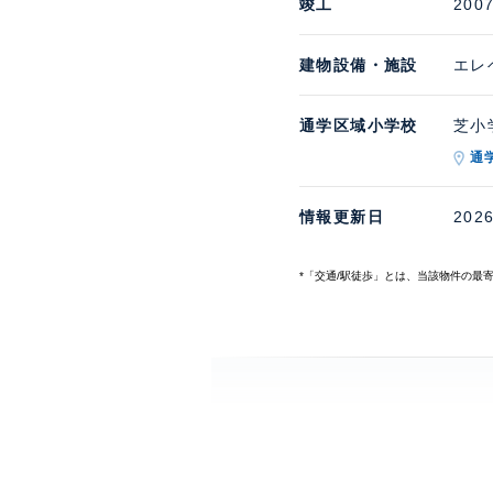
竣工
200
建物設備・施設
エレ
通学区域小学校
芝小学
通
情報更新日
202
*「交通/駅徒歩」とは、当該物件の最