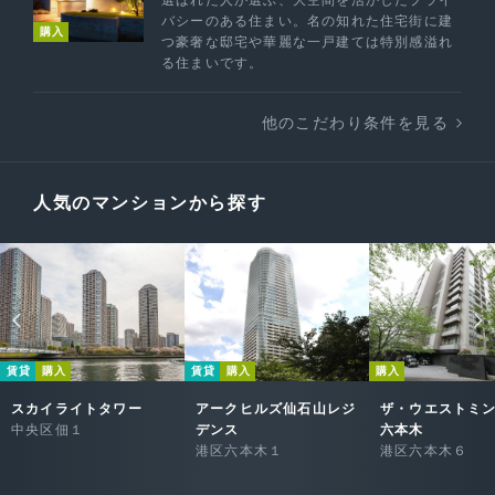
選ばれた人が選ぶ、大空間を活かしたプライ
バシーのある住まい。名の知れた住宅街に建
購入
つ豪奢な邸宅や華麗な一戸建ては特別感溢れ
る住まいです。
他のこだわり条件を見る
人気のマンションから探す
賃貸
購入
賃貸
購入
購入
スカイライトタワー
アークヒルズ仙石山レジ
ザ・ウエストミ
中央区佃１
デンス
六本木
港区六本木１
港区六本木６