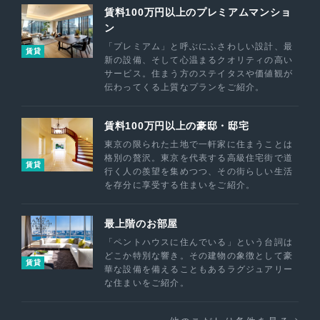
賃料100万円以上のプレミアムマンショ
ン
「プレミアム」と呼ぶにふさわしい設計、最
賃貸
新の設備、そして心温まるクオリティの高い
サービス。住まう方のステイタスや価値観が
伝わってくる上質なプランをご紹介。
賃料100万円以上の豪邸・邸宅
東京の限られた土地で一軒家に住まうことは
格別の贅沢。東京を代表する高級住宅街で道
賃貸
行く人の羨望を集めつつ、その街らしい生活
を存分に享受する住まいをご紹介。
最上階のお部屋
「ペントハウスに住んでいる」という台詞は
どこか特別な響き。その建物の象徴として豪
賃貸
華な設備を備えることもあるラグジュアリー
な住まいをご紹介。