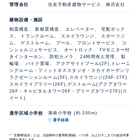
管理会社
住友不動産建物サービス 株式会社
建物設備・施設
制震構造、 新耐震構造、 エレベーター、 宅配ボック
ス、 トランクルーム、 スカイラウンジ、 スポーツジ
ム、 ゲストルーム、 プール、 フロントサービス、 コ
ンシェルジュサービス、 オートロック、 TVモニター付
きインターホン、 防犯カメラ、 24時間有人管理、 駐
輪場、 バイク置場、 アクアサイドプール(2F),トレーニ
ングルーム・フィットネススタジオ・スカイガーデンリ
ラクゼーションルーム(3F),スカイラウンジ(26F-27F),
スカイライブラリー(26F),ゲストルーム(アクアタワー
26F・キャピタルタワー26F・ブリーズタワー27F)(ス
イート)
港南小学校 (約 200m)
通学区域小学校
通学経路
*「交通/駅徒歩」とは、当該物件の最寄駅(路線)、バス停、およびそこまでの徒歩所要
時間を表示します。