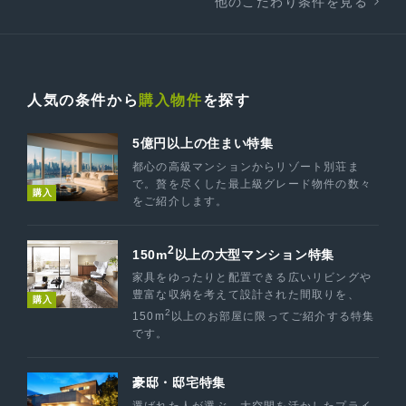
他のこだわり条件を見る
人気の条件から
購入物件
を探す
5億円以上の住まい特集
都心の高級マンションからリゾート別荘ま
で。贅を尽くした最上級グレード物件の数々
購入
をご紹介します。
2
150m
以上の大型マンション特集
家具をゆったりと配置できる広いリビングや
豊富な収納を考えて設計された間取りを、
購入
2
150m
以上のお部屋に限ってご紹介する特集
です。
豪邸・邸宅特集