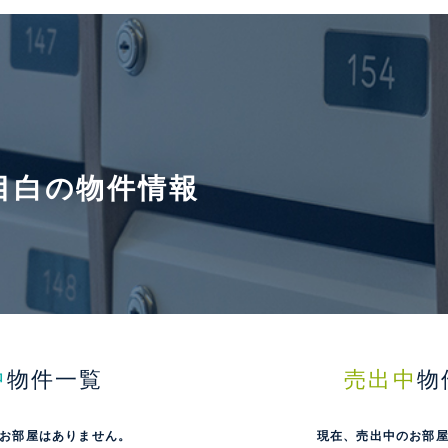
目白の物件情報
中
物件一覧
売出中
物
お部屋はありません。
現在、売出中のお部