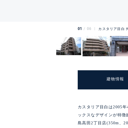
01
06
カスタリア目白 
建物情報
カスタリア目白は2005
ックスなデザインが特徴
島高田2丁目店(350m、