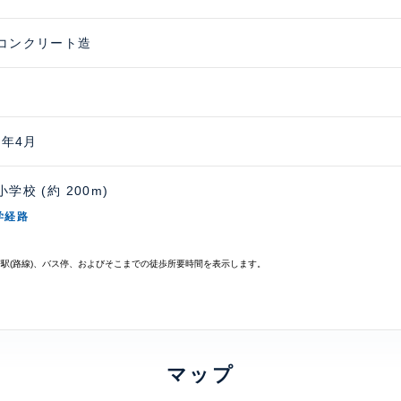
コンクリート造
5年4月
学校 (約 200m)
学経路
寄駅(路線)、バス停、およびそこまでの徒歩所要時間を表示します。
マップ