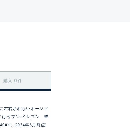
0
購入
件
行に左右されないオーソド
にはセブン-イレブン 豊
0m、2024年8月時点)