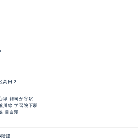
ク
区高田２
心線 雑司が谷駅
荒川線 学習院下駅
線 目白駅
8階建