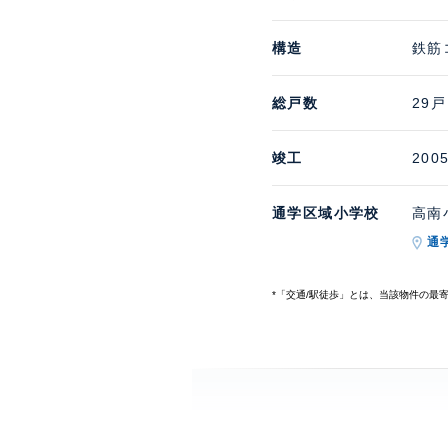
構造
鉄筋
総戸数
29戸
竣工
200
通学区域小学校
高南小
通
*「交通/駅徒歩」とは、当該物件の最