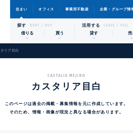
住まい
オフィス
事業用不動産
企業・グループ情
探す
活用する
RENT / BUY
LEASE / SELL
借りる
買う
貸す
売
スタリア目白
CASTALIA MEJIRO
カスタリア目白
このページは過去の掲載・募集情報を元に作成しています。
そのため、情報・画像が現況と異なる場合があります。