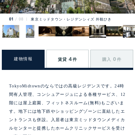
01
08
東京ミッドタウン・レジデンシィズ 外観ひき
4
0
建物情報
賃貸
件
購入
件
TokyoMidtownのならではの高級レジデンスです。24時
間有人管理、コンシュアージュによる各種サービス、12
階には屋上庭園、フィットネスルーム(無料)もございま
す。地下には地下鉄やショッピングゾーンに直結したエ
ントランスも併設。入居者は東京ミッドタウンメディカ
ルセンターと提携したホームクリニックサービスを受け