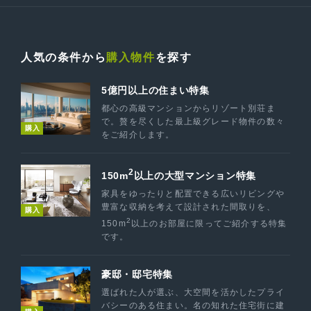
人気の条件から
購入物件
を探す
5億円以上の住まい特集
都心の高級マンションからリゾート別荘ま
で。贅を尽くした最上級グレード物件の数々
購入
をご紹介します。
2
150m
以上の大型マンション特集
家具をゆったりと配置できる広いリビングや
豊富な収納を考えて設計された間取りを、
購入
2
150m
以上のお部屋に限ってご紹介する特集
です。
豪邸・邸宅特集
選ばれた人が選ぶ、大空間を活かしたプライ
バシーのある住まい。名の知れた住宅街に建