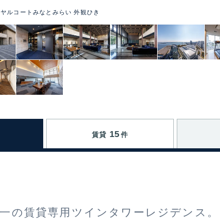
ヤルコートみなとみらい 外観ひき
15
賃貸
件
一の賃貸専用ツインタワーレジデンス。