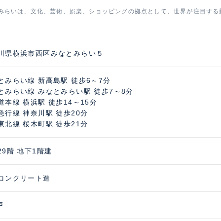
みらいは、文化、芸術、娯楽、ショッピングの拠点として、世界が注目する
イラウンジ、健康維持のためのフィットネスルームなどをはじめ、
川県横浜市西区みなとみらい５
い共用施設をご用意しました。ベイブリッジ方向、インターコン
める27階ラウンジからは夏の花火大会、美しい街明かりなどの眺望
とみらい線 新高島駅 徒歩6～7分
ホールには、コンシェルジュが対応するフロントデスクを設けま
とみらい線 みなとみらい駅 徒歩7～8分
ど、心あたたまる便利なサービスで、豊かで快適なタワーライフ
道本線 横浜駅 徒歩14～15分
急行線 神奈川駅 徒歩20分
東北線 桜木町駅 徒歩21分
29階 地下1階建
コンクリート造
戸