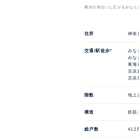
横浜の海沿いに広がるみなと
27階から海を望むスカ
住所
神奈
ルームなど、利便性の高
向のSeaビューが楽し
交通/駅徒歩*
みな
けの広大なエントランス
みな
介、レンタルサービスな
東海
す。
京浜
京浜
階数
地上
構造
鉄筋
総戸数
412