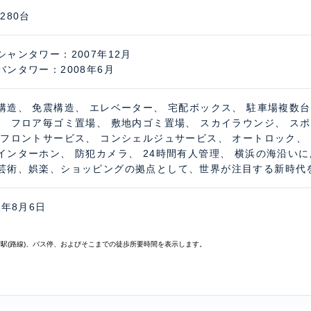
280台
シャンタワー：2007年12月
バンタワー：2008年6月
構造、 免震構造、 エレベーター、 宅配ボックス、 駐車場複数
、 フロア毎ゴミ置場、 敷地内ゴミ置場、 スカイラウンジ、 ス
 フロントサービス、 コンシェルジュサービス、 オートロック、 
インターホン、 防犯カメラ、 24時間有人管理、 横浜の海沿い
芸術、娯楽、ショッピングの拠点として、世界が注目する新時代
6年8月6日
寄駅(路線)、バス停、およびそこまでの徒歩所要時間を表示します。