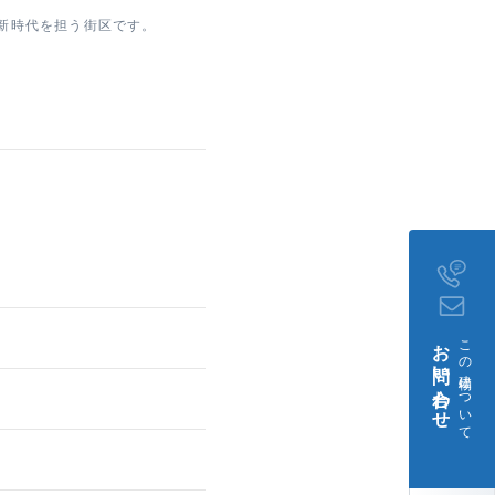
新時代を担う街区です。
ゲストルームやトランク
チネンタル方向、川崎方
を楽しめます。二層吹き抜
した。各種取次やご紹
を実感していただけま
お問い合わせ
この建物について