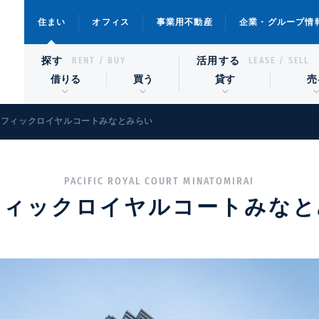
住まい
オフィス
事業用不動産
企業・グループ情
探す
活用する
RENT / BUY
LEASE / SELL
借りる
買う
貸す
売
シフィックロイヤルコートみなとみらい
PACIFIC ROYAL COURT MINATOMIRAI
フィックロイヤルコートみなと