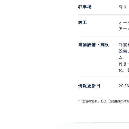
駐車場
有り 
竣工
オー
アー
建物設備・施設
制震
設備
ム、
付き
化、
情報更新日
202
*「交通/駅徒歩」とは、当該物件の最