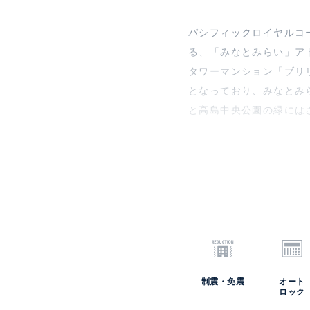
パシフィックロイヤルコー
る、「みなとみらい」ア
タワーマンション「ブリ
となっており、みなとみ
と高島中央公園の緑には
制震・免震
オート
ロック