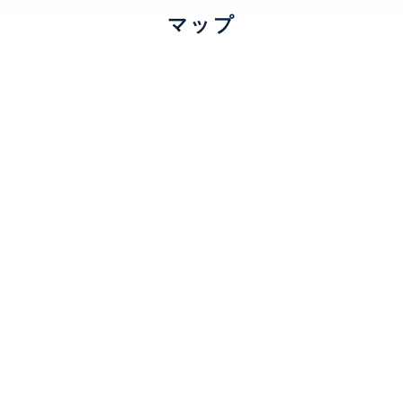
マップ
oから140㎡超の3LDKまで多様なタイプをご準備。IHヒーター、
環境にやさしい地域冷暖房システム。24時間換気の浴室換気乾燥
備が、すべての住戸に標準装備されています。