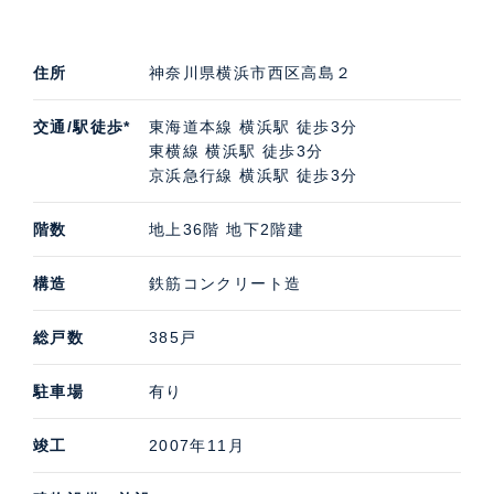
施設、保育施設などが入っていることもポイントです。
パークタワー横浜ステーションプレミアの中古住宅購
住所
神奈川県横浜市西区高島２
入・賃貸・売却査定などのご相談は、高級不動産の取扱
いに特化したケン・コーポレーションにお任せくださ
交通/駅徒歩*
東海道本線 横浜駅 徒歩3分
い。担当は横浜支店です。パークタワー横浜ステーショ
東横線 横浜駅 徒歩3分
ンプレミアの募集（貸す・売る）に際しての価格・賃料
京浜急行線 横浜駅 徒歩3分
などお気軽にご連絡いただければ幸いです。
階数
地上36階 地下2階建
構造
鉄筋コンクリート造
総戸数
385戸
駐車場
有り
竣工
2007年11月