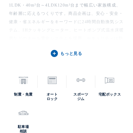
1LDK・40m²台～4LDK120m²台まで幅広い家族構成、
年齢層に応えるつくりです。商品企画は、安心・安全・
健康・省エネルギーをキーワードに24時間自動換気シス
テム、IHクッキングヒーター、ヒートポンプ式温水床暖
房などのオール電化システムを採用。セキュリティは防
災管理センター(1階)と連携した24時間有人管理体制の
もっと見る
ほか、共用部の防犯カメラやエントランスのダブルオー
トロック等により高度なセキュリティを実現していま
す。
共用部には、多様な施設がございます。天井高８ｍで吹
き抜けの開放的なロビーラウンジではフロントサービス
制震・免震
オート
スポーツ
宅配ボックス
を行っています。みなとみらい地区を一望できる29階に
ロック
ジム
2層吹き抜け・天井高約5.5mのビューラウンジのほか、
ゲストルーム、プライベートジム等、都心生活を豊かに
演出する各施設もございます。また、１階～６階の下層
駐車場
階が商業施設のスペースとなっており、スーパー、公共
相談