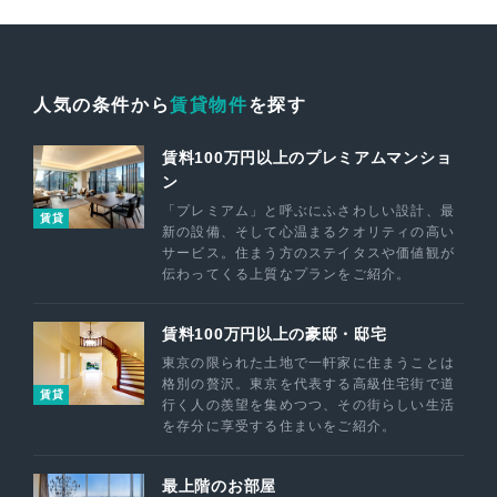
人気の条件から
賃貸物件
を探す
賃料100万円以上のプレミアムマンショ
ン
「プレミアム」と呼ぶにふさわしい設計、最
賃貸
新の設備、そして心温まるクオリティの高い
サービス。住まう方のステイタスや価値観が
伝わってくる上質なプランをご紹介。
賃料100万円以上の豪邸・邸宅
東京の限られた土地で一軒家に住まうことは
格別の贅沢。東京を代表する高級住宅街で道
賃貸
行く人の羨望を集めつつ、その街らしい生活
を存分に享受する住まいをご紹介。
最上階のお部屋