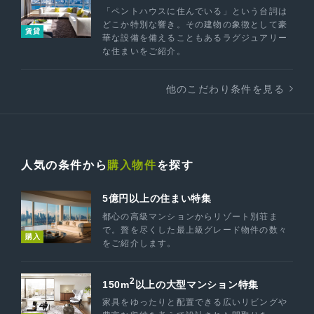
「ペントハウスに住んでいる」という台詞は
どこか特別な響き。その建物の象徴として豪
賃貸
華な設備を備えることもあるラグジュアリー
な住まいをご紹介。
他のこだわり条件を見る
人気の条件から
購入物件
を探す
5億円以上の住まい特集
都心の高級マンションからリゾート別荘ま
で。贅を尽くした最上級グレード物件の数々
購入
をご紹介します。
2
150m
以上の大型マンション特集
家具をゆったりと配置できる広いリビングや