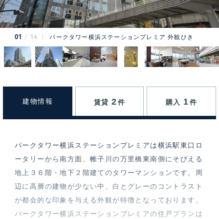
01
14
パークタワー横浜ステーションプレミア 外観ひき
2
1
建物情報
賃貸
件
購入
件
パークタワー横浜ステーションプレミアは横浜駅東口ロ
ータリーから南方面、帷子川の万里橋東南側にそびえる
地上３６階・地下２階建てのタワーマンションです。周
辺に高層の建物が少ない中、白とグレーのコントラスト
が都会的な印象を与える外観が特徴となっております。
パークタワー横浜ステーションプレミアの住戸プランは