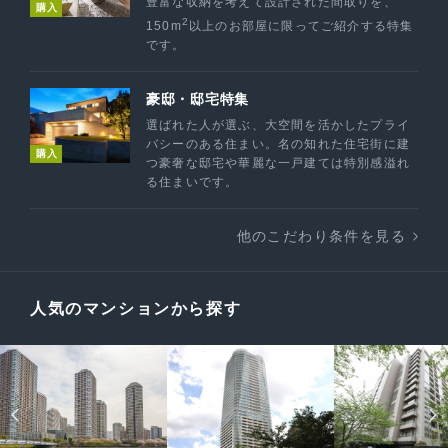
豊富な収納を考えて設計された間取りを、
購入
2
150m
以上のお部屋に限ってご紹介する特集
です。
豪邸・邸宅特集
選ばれた人が選ぶ、大空間を活かしたプライ
バシーのある住まい。名の知れた住宅街に建
購入
つ豪奢な邸宅や華麗な一戸建ては特別感溢れ
る住まいです。
他のこだわり条件を見る
人気のマンションから探す