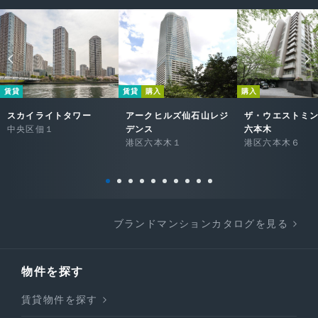
賃貸
賃貸
購入
購入
スカイライトタワー
アークヒルズ仙石山レジ
ザ・ウエストミ
中央区佃１
デンス
六本木
港区六本木１
港区六本木６
ブランドマンションカタログを見る
物件を探す
賃貸物件を探す