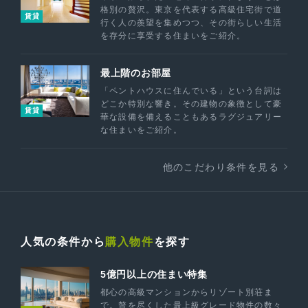
格別の贅沢。東京を代表する高級住宅街で道
賃貸
行く人の羨望を集めつつ、その街らしい生活
を存分に享受する住まいをご紹介。
最上階のお部屋
「ペントハウスに住んでいる」という台詞は
どこか特別な響き。その建物の象徴として豪
賃貸
華な設備を備えることもあるラグジュアリー
な住まいをご紹介。
他のこだわり条件を見る
人気の条件から
購入物件
を探す
5億円以上の住まい特集
都心の高級マンションからリゾート別荘ま
で。贅を尽くした最上級グレード物件の数々