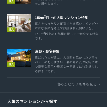
購入
をご紹介します。
2
150m
以上の大型マンション特集
家具をゆったりと配置できる広いリビングや
豊富な収納を考えて設計された間取りを、
購入
2
150m
以上のお部屋に限ってご紹介する特集
です。
豪邸・邸宅特集
選ばれた人が選ぶ、大空間を活かしたプライ
バシーのある住まい。名の知れた住宅街に建
購入
つ豪奢な邸宅や華麗な一戸建ては特別感溢れ
る住まいです。
他のこだわり条件を見る
人気のマンションから探す