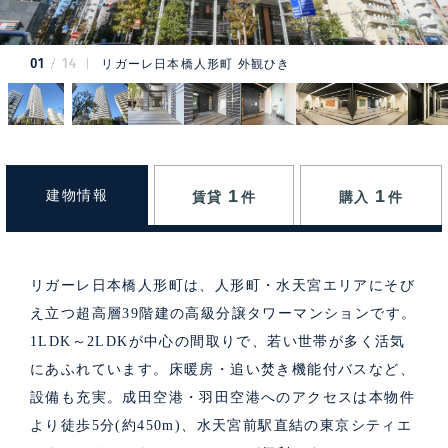
01
14
リガーレ日本橋人形町 外観ひき
1
1
建物情報
賃貸
件
購入
件
リガーレ日本橋人形町は、人形町・水天宮エリアにそび
え立つ超高層39階建の高級分譲タワーマンションです。
1LDK～2LDKが中心の間取りで、若い世帯が多く活気
にあふれています。床暖房・追い焚き機能付バスなど、
設備も充実。成田空港・羽田空港へのアクセスは本物件
より徒歩5分(約450m)、水天宮前駅直結の東京シティエ