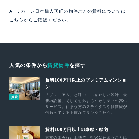
A. リガーレ日本橋人形町の物件ごとの賃料については
こちら
からご確認ください。
人気の条件から
賃貸物件
を探す
賃料100万円以上のプレミアムマンショ
ン
「プレミアム」と呼ぶにふさわしい設計、最
賃貸
新の設備、そして心温まるクオリティの高い
サービス。住まう方のステイタスや価値観が
伝わってくる上質なプランをご紹介。
賃料100万円以上の豪邸・邸宅
東京の限られた土地で一軒家に住まうことは