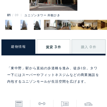
01
09
ユニゾンタワー 外観ひき
3
0
建物情報
賃貸
件
購入
件
「東中野」駅から直結の歩道橋を進み、徒歩1分。タワ
ー下にはスーパーやフィットネスジムなどの商業施設を
内包するユニゾンモールが生活空間を広げます。