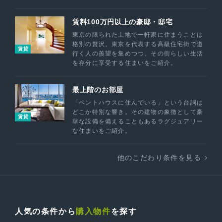
賃料100万円以上の豪邸・邸宅
東京の限られた土地で一軒家に住まうことは
格別の贅沢。東京を代表する高級住宅街で道
賃貸
行く人の羨望を集めつつ、その街らしい生活
を存分に享受する住まいをご紹介。
最上階のお部屋
「ペントハウスに住んでいる」という台詞は
どこか特別な響き。その建物の象徴として豪
賃貸
華な設備を備えることもあるラグジュアリー
な住まいをご紹介。
他のこだわり条件を見る
人気の条件から
購入物件
を探す