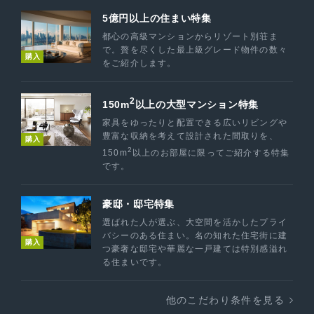
5億円以上の住まい特集
都心の高級マンションからリゾート別荘ま
で。贅を尽くした最上級グレード物件の数々
購入
をご紹介します。
2
150m
以上の大型マンション特集
家具をゆったりと配置できる広いリビングや
豊富な収納を考えて設計された間取りを、
購入
2
150m
以上のお部屋に限ってご紹介する特集
です。
豪邸・邸宅特集
選ばれた人が選ぶ、大空間を活かしたプライ
バシーのある住まい。名の知れた住宅街に建
購入
つ豪奢な邸宅や華麗な一戸建ては特別感溢れ
る住まいです。
他のこだわり条件を見る