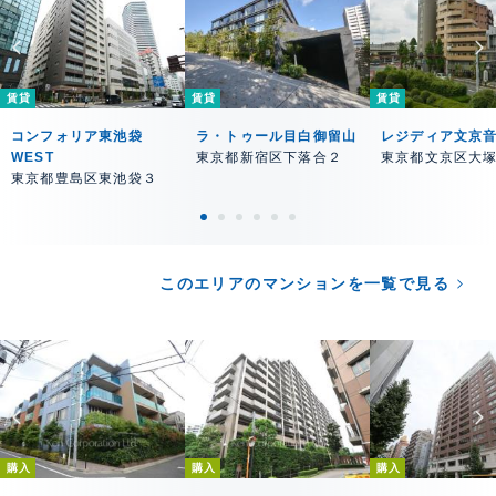
賃貸
賃貸
賃貸
コンフォリア東池袋
ラ・トゥール目白御留山
レジディア文京
WEST
東京都新宿区下落合２
東京都文京区大
東京都豊島区東池袋３
このエリアのマンションを一覧で見る
購入
購入
購入