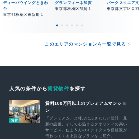
ディーバウイングときわ
グランフィーネ加賀
パークスクエア
台
東京都板橋区加賀１
東京都文京区音
東京都板橋区東新町１
このエリアのマンションを一覧で見る
人気の条件から
賃貸物件
を探す
賃料100万円以上のプレミアムマンショ
ン
「プレミアム」と呼ぶにふさわしい設計、最
賃貸
新の設備、そして心温まるクオリティの高い
サービス。住まう方のステイタスや価値観が
伝わってくる上質なプランをご紹介。