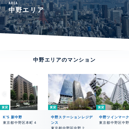
AREA
中野エリア
中野エリアのマンション
賃貸
賃貸
賃貸
K’S 新中野
中野ステーションレジデ
中野ツインマー
東京都中野区本町４
ンス
東京都中野区中
東京都中野区中野２