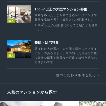
2
150m
以上の大型マンション特集
家具をゆったりと配置できる広いリビングや
豊富な収納を考えて設計された間取りを、
購入
2
150m
以上のお部屋に限ってご紹介する特集
です。
豪邸・邸宅特集
選ばれた人が選ぶ、大空間を活かしたプライ
バシーのある住まい。名の知れた住宅街に建
購入
つ豪奢な邸宅や華麗な一戸建ては特別感溢れ
る住まいです。
他のこだわり条件を見る
人気のマンションから探す