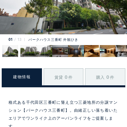
01
13
パークハウス三番町 外観ひき
0
0
建物情報
賃貸
件
購入
件
格式ある千代田区三番町に聳え立つ三菱地所の分譲マン
ション【パークハウス三番町】。由緒正しい落ち着いた
エリアでワンライク上のアーバンライフをご提案しま
す。