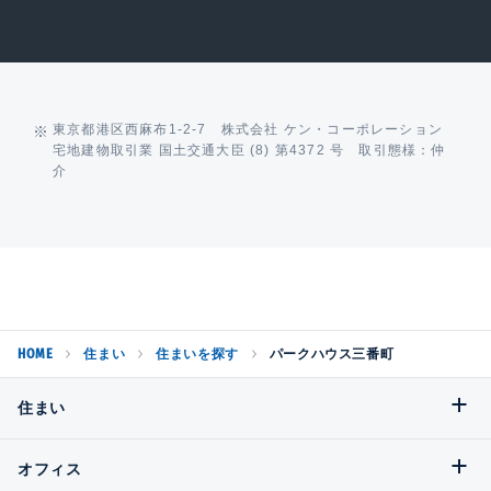
東京都港区西麻布1-2-7 株式会社 ケン・コーポレーション
宅地建物取引業 国土交通大臣 (8) 第4372 号 取引態様：仲
介
HOME
住まい
住まいを探す
パークハウス三番町
住まい
オフィス