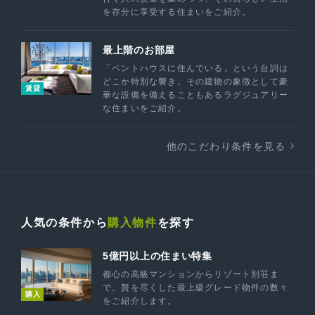
を存分に享受する住まいをご紹介。
最上階のお部屋
「ペントハウスに住んでいる」という台詞は
どこか特別な響き。その建物の象徴として豪
賃貸
華な設備を備えることもあるラグジュアリー
な住まいをご紹介。
他のこだわり条件を見る
人気の条件から
購入物件
を探す
5億円以上の住まい特集
都心の高級マンションからリゾート別荘ま
で。贅を尽くした最上級グレード物件の数々
購入
をご紹介します。