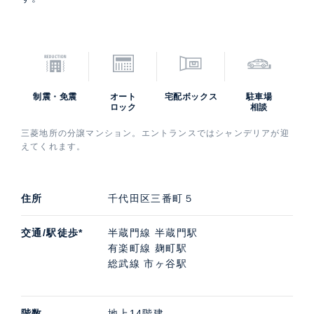
制震・免震
オート
宅配ボックス
駐車場
ロック
相談
三菱地所の分譲マンション。エントランスではシャンデリアが迎
えてくれます。
住所
千代田区三番町５
交通/駅徒歩*
半蔵門線 半蔵門駅
有楽町線 麹町駅
総武線 市ヶ谷駅
階数
地上14階建