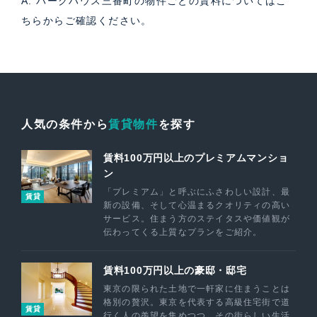
A. パークハウス三番町の物件ごとの賃料については
こ
ちら
からご確認ください。
人気の条件から
賃貸物件
を探す
賃料100万円以上のプレミアムマンショ
ン
「プレミアム」と呼ぶにふさわしい設計、最
賃貸
新の設備、そして心温まるクオリティの高い
サービス。住まう方のステイタスや価値観が
伝わってくる上質なプランをご紹介。
賃料100万円以上の豪邸・邸宅
東京の限られた土地で一軒家に住まうことは
格別の贅沢。東京を代表する高級住宅街で道
賃貸
行く人の羨望を集めつつ、その街らしい生活