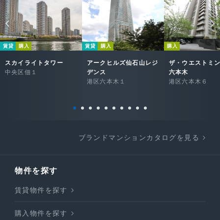
賃貸
購入
賃貸
購入
購入
スカイライトタワー
アークヒルズ仙石山レジ
ザ・ウエストミ
中央区佃１
デンス
六本木
港区六本木１
港区六本木６
ブランドマンションカタログを見る
物件を探す
賃貸物件を探す
購入物件を探す