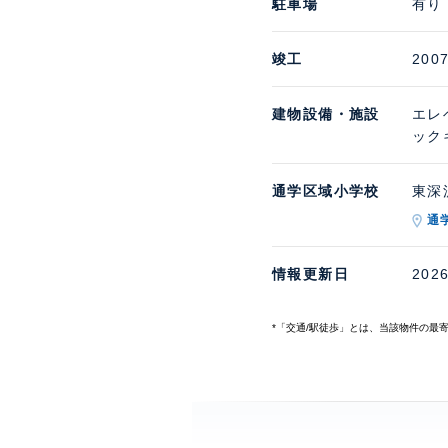
駐車場
有り
竣工
200
建物設備・施設
エレ
ック
通学区域小学校
東深沢
通
情報更新日
202
*「交通/駅徒歩」とは、当該物件の最