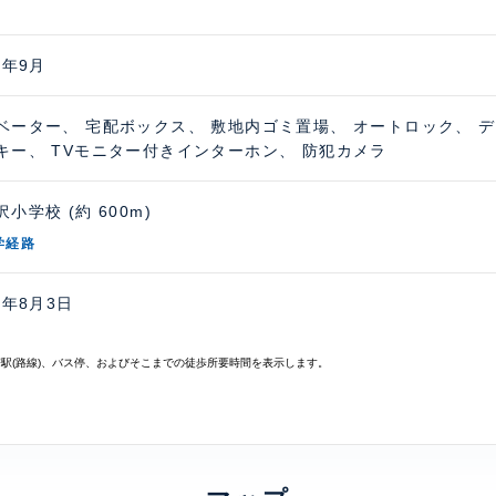
7年9月
ベーター、 宅配ボックス、 敷地内ゴミ置場、 オートロック、 
キー、 TVモニター付きインターホン、 防犯カメラ
小学校 (約 600m)
学経路
6年8月3日
寄駅(路線)、バス停、およびそこまでの徒歩所要時間を表示します。