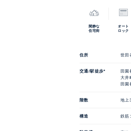
閑静な
オート
住宅街
ロック
住所
世田
交通/駅徒歩*
田園
大井
田園
階数
地上
構造
鉄筋