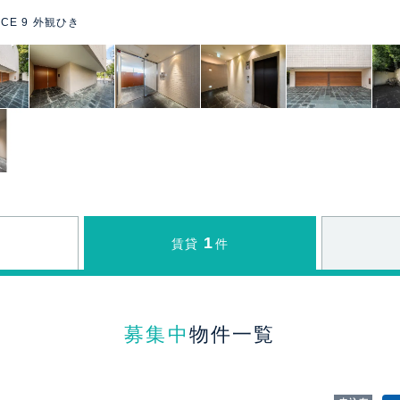
ACE 9 外観ひき
1
賃貸
件
募集中
物件一覧