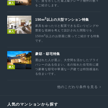
で。贅を尽くした最上級グレード物件の数々
購入
をご紹介します。
2
150m
以上の大型マンション特集
家具をゆったりと配置できる広いリビングや
豊富な収納を考えて設計された間取りを、
購入
2
150m
以上のお部屋に限ってご紹介する特集
です。
豪邸・邸宅特集
選ばれた人が選ぶ、大空間を活かしたプライ
バシーのある住まい。名の知れた住宅街に建
購入
つ豪奢な邸宅や華麗な一戸建ては特別感溢れ
る住まいです。
他のこだわり条件を見る
人気のマンションから探す