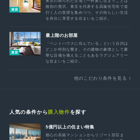
東京の限られた土地で一軒家に住まうことは
格別の贅沢。東京を代表する高級住宅街で道
賃貸
行く人の羨望を集めつつ、その街らしい生活
を存分に享受する住まいをご紹介。
最上階のお部屋
「ペントハウスに住んでいる」という台詞は
どこか特別な響き。その建物の象徴として豪
賃貸
華な設備を備えることもあるラグジュアリー
な住まいをご紹介。
他のこだわり条件を見る
人気の条件から
購入物件
を探す
5億円以上の住まい特集
都心の高級マンションからリゾート別荘ま