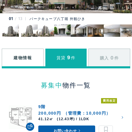
01
13
パークキューブ八丁堀 外観ひき
9
0
建物情報
賃貸
件
購入
件
募集中
物件一覧
費用改定
9階
200,000円
（管理費：10,000円）
41.12㎡ (12.43坪) / 1LDK
お問い合わせ