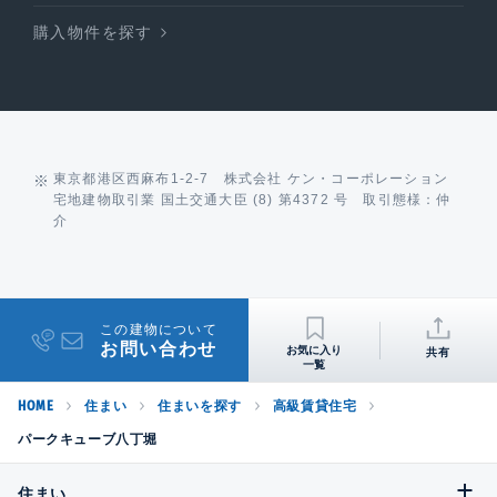
購入物件を探す
東京都港区西麻布1-2-7 株式会社 ケン・コーポレーション
宅地建物取引業 国土交通大臣 (8) 第4372 号 取引態様：仲
介
この建物について
お問い合わせ
共有
HOME
住まい
住まいを探す
高級賃貸住宅
パークキューブ八丁堀
住まい