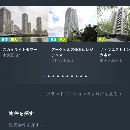
賃貸
購入
賃貸
購入
購入
スカイライトタワー
アークヒルズ仙石山レジ
ザ・ウエストミ
中央区佃１
デンス
六本木
港区六本木１
港区六本木６
ブランドマンションカタログを見る
物件を探す
賃貸物件を探す