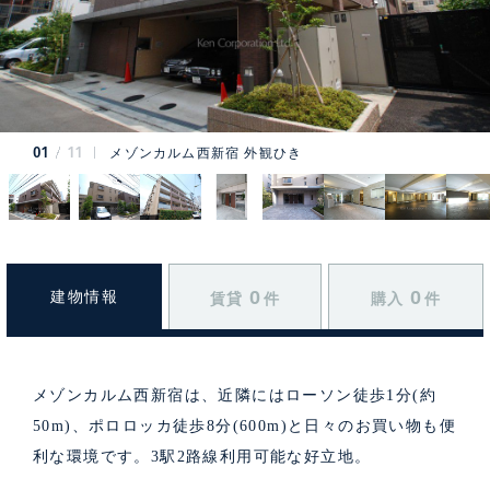
01
11
メゾンカルム西新宿 外観ひき
0
0
建物情報
賃貸
件
購入
件
メゾンカルム西新宿は、近隣にはローソン徒歩1分(約
50m)、ポロロッカ徒歩8分(600m)と日々のお買い物も便
利な環境です。3駅2路線利用可能な好立地。