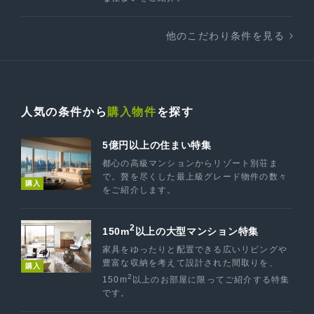
他のこだわり条件を見る
人気の条件から
購入物件
を探す
5億円以上の住まい特集
都心の高級マンションからリゾート別荘ま
で。贅を尽くした最上級グレード物件の数々
購入
をご紹介します。
2
150m
以上の大型マンション特集
家具をゆったりと配置できる広いリビングや
豊富な収納を考えて設計された間取りを、
購入
2
150m
以上のお部屋に限ってご紹介する特集
です。