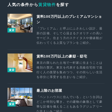
人気の条件から
賃貸物件
を探す
賃料100万円以上のプレミアムマンショ
ン
「プレミアム」と呼ぶにふさわしい設計、最
賃貸
新の設備、そして心温まるクオリティの高い
サービス。住まう方のステイタスや価値観が
伝わってくる上質なプランをご紹介。
賃料100万円以上の豪邸・邸宅
東京の限られた土地で一軒家に住まうことは
格別の贅沢。東京を代表する高級住宅街で道
賃貸
行く人の羨望を集めつつ、その街らしい生活
を存分に享受する住まいをご紹介。
最上階のお部屋
「ペントハウスに住んでいる」という台詞は
どこか特別な響き。その建物の象徴として豪
賃貸
華な設備を備えることもあるラグジュアリー
な住まいをご紹介。