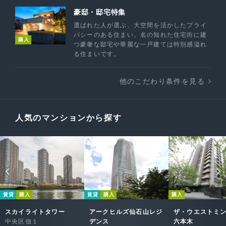
豪邸・邸宅特集
選ばれた人が選ぶ、大空間を活かしたプライ
バシーのある住まい。名の知れた住宅街に建
購入
つ豪奢な邸宅や華麗な一戸建ては特別感溢れ
る住まいです。
他のこだわり条件を見る
人気のマンションから探す
賃貸
購入
賃貸
購入
購入
スカイライトタワー
アークヒルズ仙石山レジ
ザ・ウエストミ
中央区佃１
デンス
六本木