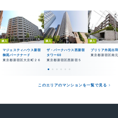
購入
購入
購入
マジェスティハウス新宿
ザ・パークハウス西新宿
ブリリア外苑出
御苑パークナード
タワー60
東京都新宿区南
東京都新宿区大京町２６
東京都新宿区西新宿５
このエリアのマンションを一覧で見る