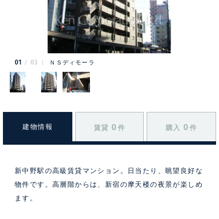
01
03
ＮＳディモーラ
0
0
建物情報
賃貸
件
購入
件
新中野駅の高級賃貸マンション。日当たり、眺望良好な
物件です。高層階からは、新宿の摩天楼の夜景が楽しめ
ます。