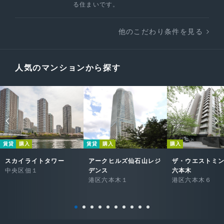
る住まいです。
他のこだわり条件を見る
人気のマンションから探す
賃貸
購入
賃貸
購入
購入
スカイライトタワー
アークヒルズ仙石山レジ
ザ・ウエストミ
中央区佃１
デンス
六本木
港区六本木１
港区六本木６