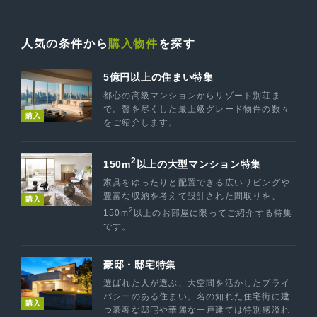
人気の条件から
購入物件
を探す
5億円以上の住まい特集
都心の高級マンションからリゾート別荘ま
で。贅を尽くした最上級グレード物件の数々
購入
をご紹介します。
2
150m
以上の大型マンション特集
家具をゆったりと配置できる広いリビングや
豊富な収納を考えて設計された間取りを、
購入
2
150m
以上のお部屋に限ってご紹介する特集
です。
豪邸・邸宅特集
選ばれた人が選ぶ、大空間を活かしたプライ
バシーのある住まい。名の知れた住宅街に建
購入
つ豪奢な邸宅や華麗な一戸建ては特別感溢れ