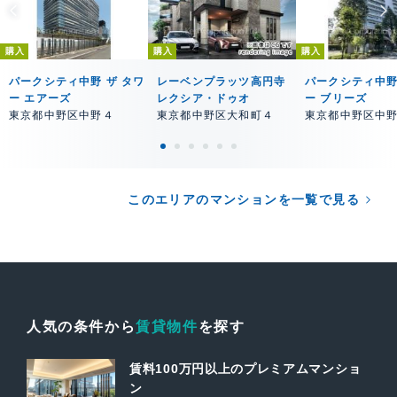
購入
購入
購入
パークシティ中野 ザ タワ
レーベンプラッツ高円寺
パークシティ中野
ー エアーズ
レクシア・ドゥオ
ー ブリーズ
東京都中野区中野４
東京都中野区大和町４
東京都中野区中
このエリアのマンションを一覧で見る
人気の条件から
賃貸物件
を探す
賃料100万円以上のプレミアムマンショ
ン