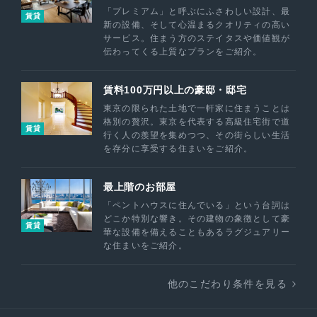
「プレミアム」と呼ぶにふさわしい設計、最
賃貸
新の設備、そして心温まるクオリティの高い
サービス。住まう方のステイタスや価値観が
伝わってくる上質なプランをご紹介。
賃料100万円以上の豪邸・邸宅
東京の限られた土地で一軒家に住まうことは
格別の贅沢。東京を代表する高級住宅街で道
賃貸
行く人の羨望を集めつつ、その街らしい生活
を存分に享受する住まいをご紹介。
最上階のお部屋
「ペントハウスに住んでいる」という台詞は
どこか特別な響き。その建物の象徴として豪
賃貸
華な設備を備えることもあるラグジュアリー
な住まいをご紹介。
他のこだわり条件を見る