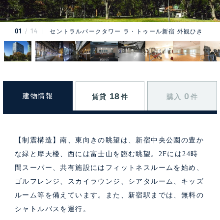
01
14
セントラルパークタワー ラ・トゥール新宿 外観ひき
18
0
建物情報
賃貸
件
購入
件
【制震構造】南、東向きの眺望は、新宿中央公園の豊か
な緑と摩天楼、西には富士山を臨む眺望。2Fには24時
間スーパー、共有施設にはフィットネスルームを始め、
ゴルフレンジ、スカイラウンジ、シアタルーム、キッズ
ルーム等を備えています。また、新宿駅までは、無料の
シャトルバスを運行。