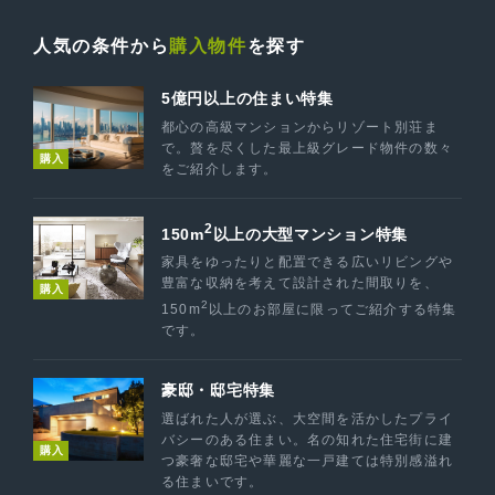
人気の条件から
購入物件
を探す
5億円以上の住まい特集
都心の高級マンションからリゾート別荘ま
で。贅を尽くした最上級グレード物件の数々
購入
をご紹介します。
2
150m
以上の大型マンション特集
家具をゆったりと配置できる広いリビングや
豊富な収納を考えて設計された間取りを、
購入
2
150m
以上のお部屋に限ってご紹介する特集
です。
豪邸・邸宅特集
選ばれた人が選ぶ、大空間を活かしたプライ
バシーのある住まい。名の知れた住宅街に建
購入
つ豪奢な邸宅や華麗な一戸建ては特別感溢れ
る住まいです。