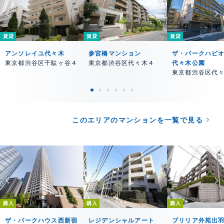
賃貸
賃貸
賃貸
アンソレイユ代々木
参宮橋マンション
ザ・パークハビオ
東京都渋谷区千駄ヶ谷４
東京都渋谷区代々木４
代々木公園
東京都渋谷区代
このエリアのマンションを一覧で見る
購入
購入
購入
ザ・パークハウス西新宿
レジデンシャルアート
ブリリア外苑出