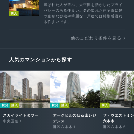
選ばれた人が選ぶ、大空間を活かしたプライ
バシーのある住まい。名の知れた住宅街に建
購入
つ豪奢な邸宅や華麗な一戸建ては特別感溢れ
る住まいです。
他のこだわり条件を見る
人気のマンションから探す
賃貸
購入
賃貸
購入
購入
スカイライトタワー
アークヒルズ仙石山レジ
ザ・ウエストミ
中央区佃１
デンス
六本木
港区六本木１
港区六本木６