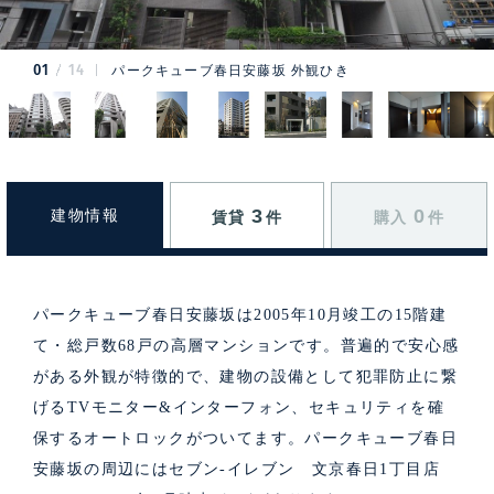
01
14
パークキューブ春日安藤坂 外観ひき
3
0
建物情報
賃貸
件
購入
件
パークキューブ春日安藤坂は2005年10月竣工の15階建
て・総戸数68戸の高層マンションです。普遍的で安心感
がある外観が特徴的で、建物の設備として犯罪防止に繋
げるTVモニター&インターフォン、セキュリティを確
保するオートロックがついてます。パークキューブ春日
安藤坂の周辺にはセブン-イレブン 文京春日1丁目店