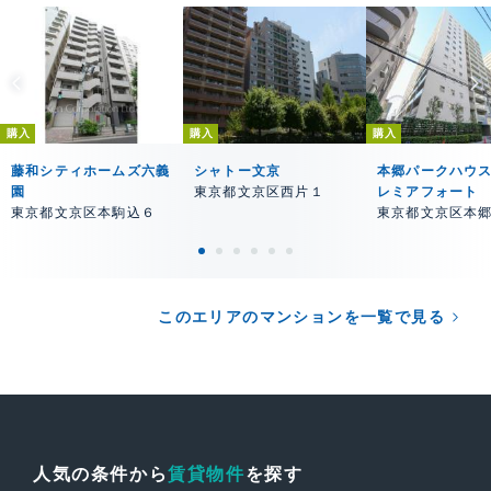
購入
購入
購入
藤和シティホームズ六義
シャトー文京
本郷パークハウス
園
東京都文京区西片１
レミアフォート
東京都文京区本駒込６
東京都文京区本
このエリアのマンションを一覧で見る
人気の条件から
賃貸物件
を探す