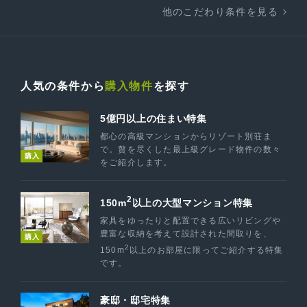
他のこだわり条件を見る
人気の条件から
購入物件
を探す
5億円以上の住まい特集
都心の高級マンションからリゾート別荘ま
で。贅を尽くした最上級グレード物件の数々
購入
をご紹介します。
2
150m
以上の大型マンション特集
家具をゆったりと配置できる広いリビングや
豊富な収納を考えて設計された間取りを、
購入
2
150m
以上のお部屋に限ってご紹介する特集
です。
豪邸・邸宅特集