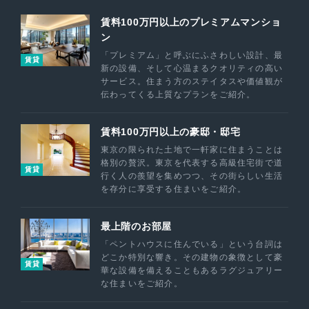
賃料100万円以上のプレミアムマンショ
ン
「プレミアム」と呼ぶにふさわしい設計、最
賃貸
新の設備、そして心温まるクオリティの高い
サービス。住まう方のステイタスや価値観が
伝わってくる上質なプランをご紹介。
賃料100万円以上の豪邸・邸宅
東京の限られた土地で一軒家に住まうことは
格別の贅沢。東京を代表する高級住宅街で道
賃貸
行く人の羨望を集めつつ、その街らしい生活
を存分に享受する住まいをご紹介。
最上階のお部屋
「ペントハウスに住んでいる」という台詞は
どこか特別な響き。その建物の象徴として豪
賃貸
華な設備を備えることもあるラグジュアリー
な住まいをご紹介。