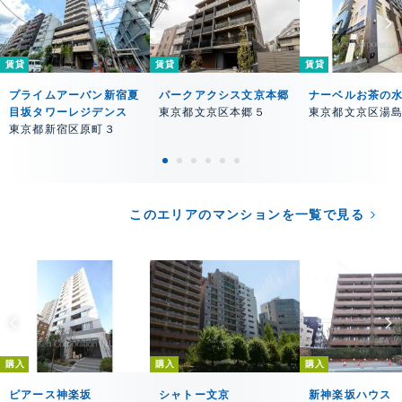
賃貸
賃貸
賃貸
プライムアーバン新宿夏
パークアクシス文京本郷
ナーベルお茶の
目坂タワーレジデンス
東京都文京区本郷５
東京都文京区湯
東京都新宿区原町３
このエリアのマンションを一覧で見る
購入
購入
購入
ピアース神楽坂
シャトー文京
新神楽坂ハウス