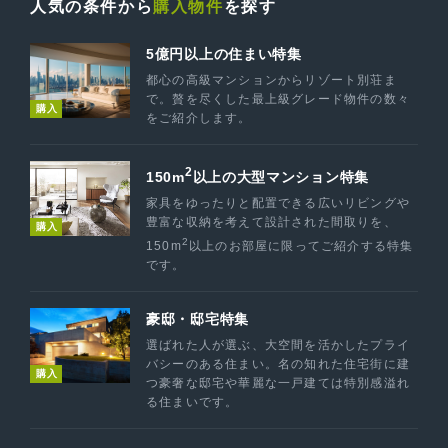
人気の条件から
購入物件
を探す
5億円以上の住まい特集
都心の高級マンションからリゾート別荘ま
で。贅を尽くした最上級グレード物件の数々
購入
をご紹介します。
2
150m
以上の大型マンション特集
家具をゆったりと配置できる広いリビングや
豊富な収納を考えて設計された間取りを、
購入
2
150m
以上のお部屋に限ってご紹介する特集
です。
豪邸・邸宅特集
選ばれた人が選ぶ、大空間を活かしたプライ
バシーのある住まい。名の知れた住宅街に建
購入
つ豪奢な邸宅や華麗な一戸建ては特別感溢れ
る住まいです。