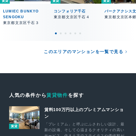
賃貸
賃貸
賃貸
LUMIEC BUNKYO
コンフォリア千石
パークアクシス
SENGOKU
東京都文京区千石４
東京都文京区本
東京都文京区千石３
このエリアのマンションを一覧で見る
人気の条件から
賃貸物件
を探す
賃料100万円以上のプレミアムマンショ
ン
「プレミアム」と呼ぶにふさわしい設計、最
賃貸
新の設備、そして心温まるクオリティの高い
サービス。住まう方のステイタスや価値観が