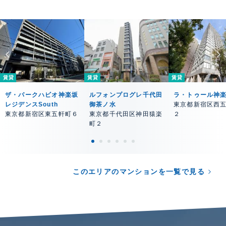
賃貸
賃貸
賃貸
ザ・パークハビオ神楽坂
ルフォンプログレ千代田
ラ・トゥール神
レジデンスSouth
御茶ノ水
東京都新宿区西
東京都新宿区東五軒町６
東京都千代田区神田猿楽
２
町２
このエリアのマンションを一覧で見る