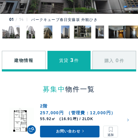
01
14
パークキューブ春日安藤坂 外観ひき
3
0
建物情報
賃貸
件
購入
件
募集中
物件一覧
2階
257,000円
（管理費：12,000円）
55.92㎡ (16.91坪) / 2LDK
お問い合わせ