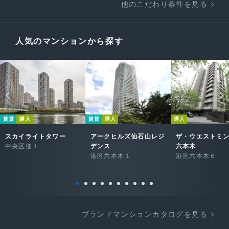
他のこだわり条件を見る
人気のマンションから探す
賃貸
購入
賃貸
購入
購入
スカイライトタワー
アークヒルズ仙石山レジ
ザ・ウエストミ
中央区佃１
デンス
六本木
港区六本木１
港区六本木６
ブランドマンションカタログを見る