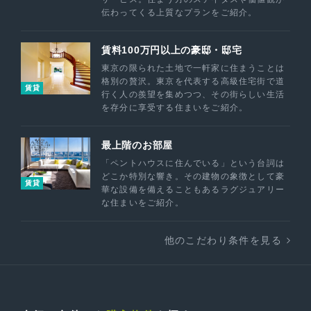
伝わってくる上質なプランをご紹介。
賃料100万円以上の豪邸・邸宅
東京の限られた土地で一軒家に住まうことは
格別の贅沢。東京を代表する高級住宅街で道
賃貸
行く人の羨望を集めつつ、その街らしい生活
を存分に享受する住まいをご紹介。
最上階のお部屋
「ペントハウスに住んでいる」という台詞は
どこか特別な響き。その建物の象徴として豪
賃貸
華な設備を備えることもあるラグジュアリー
な住まいをご紹介。
他のこだわり条件を見る