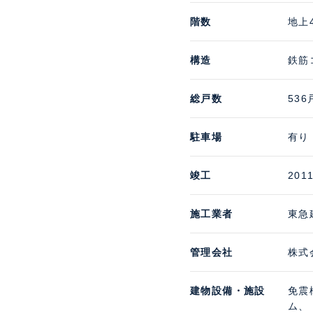
階数
地上
構造
鉄筋
総戸数
536
駐車場
有り 
竣工
201
施工業者
東急
管理会社
株式
建物設備・施設
免震
ム、