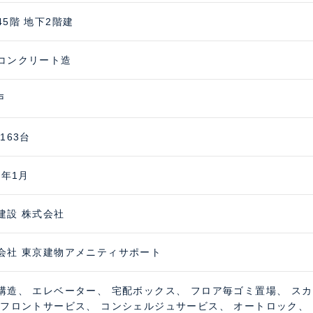
45階 地下2階建
コンクリート造
戸
163台
1年1月
建設 株式会社
会社 東京建物アメニティサポート
構造、 エレベーター、 宅配ボックス、 フロア毎ゴミ置場、 ス
 フロントサービス、 コンシェルジュサービス、 オートロック、 