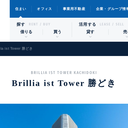
住まい
オフィス
事業用不動産
企業・グループ情
探す
活用する
RENT / BUY
LEASE / SELL
借りる
買う
貸す
売
llia ist Tower 勝どき
BRILLIA IST TOWER KACHIDOKI
Brillia ist Tower 勝どき