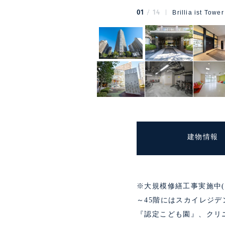
01
14
Brillia ist T
建物情報
※大規模修繕工事実施中(～2
～45階にはスカイレジ
『認定こども園』、クリ