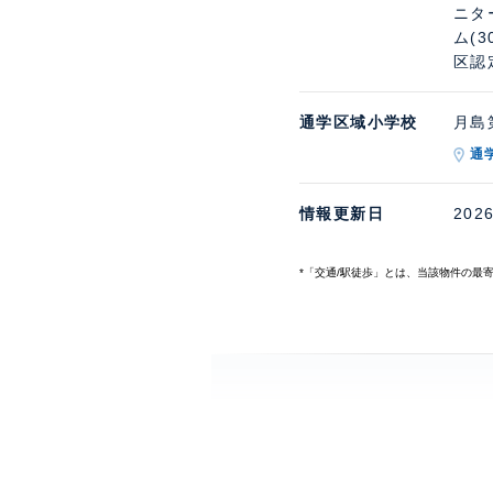
ニタ
ム(
区認
通学区域小学校
月島第
通
情報更新日
202
*「交通/駅徒歩」とは、当該物件の最