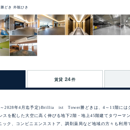
ower 勝どき 外観ひき
24
賃貸
件
028年4月迄予定)Brillia ist Tower勝どきは、4～11階
デンスを配した大空に高く伸びる地下2階・地上45階建てタワーマ
ニック、コンビニエンスストア、調剤薬局など地域の方々も利用