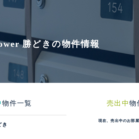
st Tower 勝どきの物件情報
中
物件一覧
売出中
物
現在、売出中のお部
勝どき