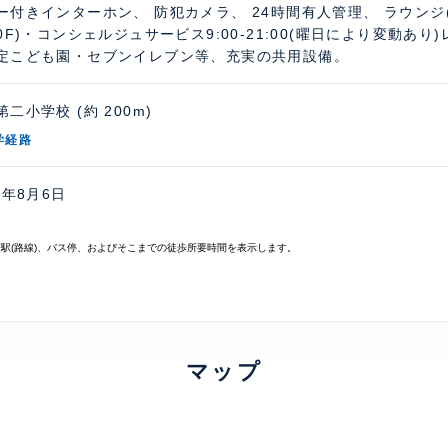
ー付きインターホン、 防犯カメラ、 24時間有人管理、 ラウンジ(
30F)・コンシェルジュサービス9:00-21:00(曜日により変動あ
定こども園・セブンイレブン等、充実の共用設備。
二小学校 (約 200m)
学経路
6年8月6日
寄駅(路線)、バス停、およびそこまでの徒歩所要時間を表示します。
マップ