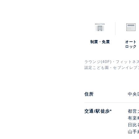
制震・免震
オート
ロック
ラウンジ(40F)・フィットネ
認定こども園・セブンイレブ
住所
中央
交通/駅徒歩*
都営
有楽
日比
山手