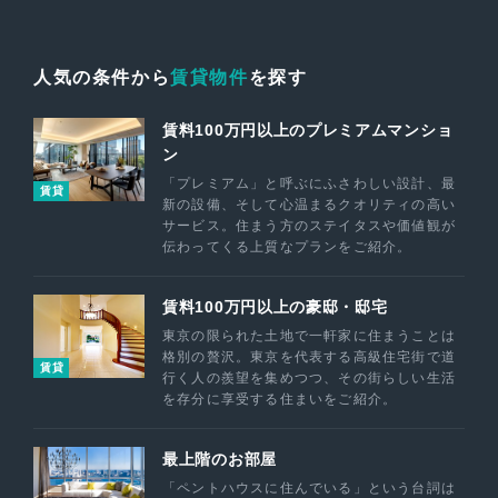
人気の条件から
賃貸物件
を探す
賃料100万円以上のプレミアムマンショ
ン
「プレミアム」と呼ぶにふさわしい設計、最
賃貸
新の設備、そして心温まるクオリティの高い
サービス。住まう方のステイタスや価値観が
伝わってくる上質なプランをご紹介。
賃料100万円以上の豪邸・邸宅
東京の限られた土地で一軒家に住まうことは
格別の贅沢。東京を代表する高級住宅街で道
賃貸
行く人の羨望を集めつつ、その街らしい生活
を存分に享受する住まいをご紹介。
最上階のお部屋
「ペントハウスに住んでいる」という台詞は