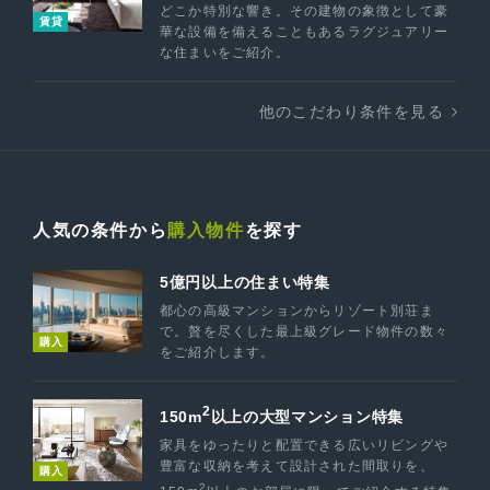
どこか特別な響き。その建物の象徴として豪
賃貸
華な設備を備えることもあるラグジュアリー
な住まいをご紹介。
他のこだわり条件を見る
人気の条件から
購入物件
を探す
5億円以上の住まい特集
都心の高級マンションからリゾート別荘ま
で。贅を尽くした最上級グレード物件の数々
購入
をご紹介します。
2
150m
以上の大型マンション特集
家具をゆったりと配置できる広いリビングや
豊富な収納を考えて設計された間取りを、
購入
2