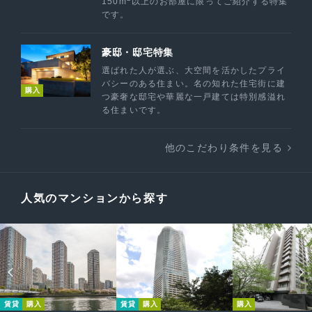
150m
以上のお部屋に限ってご紹介する特集
です。
豪邸・邸宅特集
選ばれた人が選ぶ、大空間を活かしたプライ
バシーのある住まい。名の知れた住宅街に建
購入
つ豪奢な邸宅や華麗な一戸建ては特別感溢れ
る住まいです。
他のこだわり条件を見る
人気のマンションから探す
賃貸
購入
賃貸
購入
購入