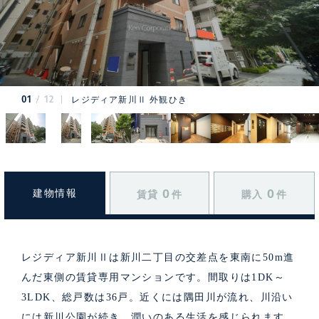
01
12
レジディア新川Ⅱ 外観ひき
0
0
建物情報
賃貸
件
購入
件
レジディア新川Ⅱは新川二丁目の交差点を東南に50m進
んだ東側の賃貸専用マンションです。間取りは1DK～
3LDK、総戸数は36戸。近くには隅田川が流れ、川沿い
には新川公園が続き、潤いのある生活を感じられます。