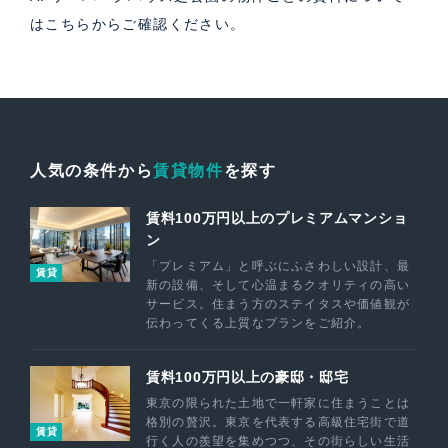
は
こちら
からご確認ください。
人気の条件から
賃貸物件
を探す
賃料100万円以上のプレミアムマンショ
ン
「プレミアム」と呼ぶにふさわしい設計、最
賃貸
新の設備、そして心温まるクオリティの高い
サービス。住まう方のステイタスや価値観が
伝わってくる上質なプランをご紹介。
賃料100万円以上の豪邸・邸宅
東京の限られた土地で一軒家に住まうことは
格別の贅沢。東京を代表する高級住宅街で道
賃貸
行く人の羨望を集めつつ、その街らしい生活