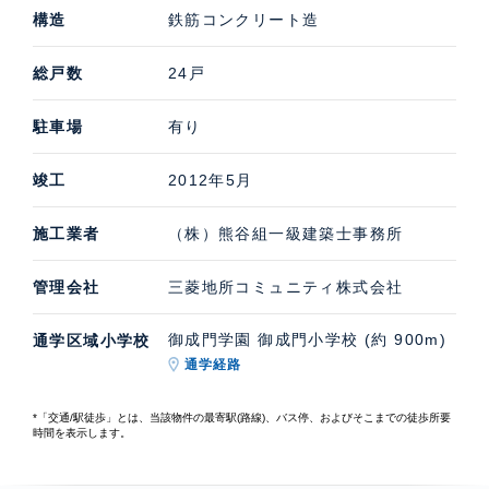
構造
鉄筋コンクリート造
総戸数
24戸
駐車場
有り
竣工
2012年5月
施工業者
（株）熊谷組一級建築士事務所
管理会社
三菱地所コミュニティ株式会社
御成門学園 御成門小学校 (約 900m)
通学区域小学校
通学経路
*「交通/駅徒歩」とは、当該物件の最寄駅(路線)、バス停、およびそこまでの徒歩所要
時間を表示します。