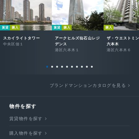
賃貸
購入
賃貸
購入
購入
スカイライトタワー
アークヒルズ仙石山レジ
ザ・ウエストミ
中央区佃１
デンス
六本木
港区六本木１
港区六本木６
ブランドマンションカタログを見る
物件を探す
賃貸物件を探す
購入物件を探す