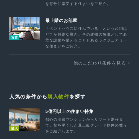
を存分に享受する住まいをご紹介。
最上階のお部屋
「ペントハウスに住んでいる」という台詞は
どこか特別な響き。その建物の象徴として豪
賃貸
華な設備を備えることもあるラグジュアリー
な住まいをご紹介。
他のこだわり条件を見る
人気の条件から
購入物件
を探す
5億円以上の住まい特集
都心の高級マンションからリゾート別荘ま
で。贅を尽くした最上級グレード物件の数々
購入
をご紹介します。