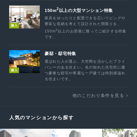
2
150m
以上の大型マンション特集
家具をゆったりと配置できる広いリビングや
豊富な収納を考えて設計された間取りを、
購入
2
150m
以上のお部屋に限ってご紹介する特集
です。
豪邸・邸宅特集
選ばれた人が選ぶ、大空間を活かしたプライ
バシーのある住まい。名の知れた住宅街に建
購入
つ豪奢な邸宅や華麗な一戸建ては特別感溢れ
る住まいです。
他のこだわり条件を見る
人気のマンションから探す