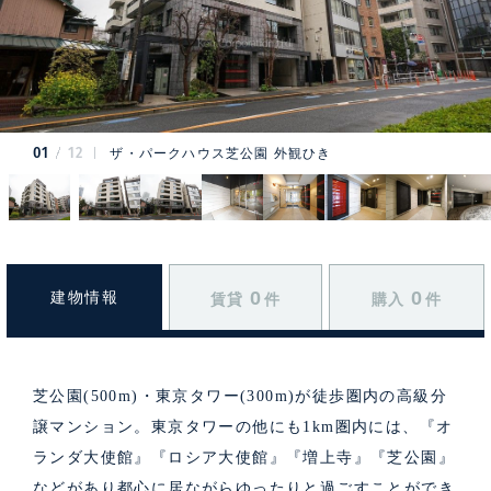
01
12
ザ・パークハウス芝公園 外観ひき
0
0
建物情報
賃貸
件
購入
件
芝公園(500m)・東京タワー(300m)が徒歩圏内の高級分
譲マンション。東京タワーの他にも1km圏内には、『オ
ランダ大使館』『ロシア大使館』『増上寺』『芝公園』
などがあり都心に居ながらゆったりと過ごすことができ