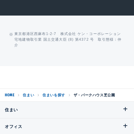
東京都港区西麻布1-2-7 株式会社 ケン・コーポレーション
宅地建物取引業 国土交通大臣 (8) 第4372 号 取引態様：仲
介
HOME
住まい
住まいを探す
ザ・パークハウス芝公園
住まい
オフィス