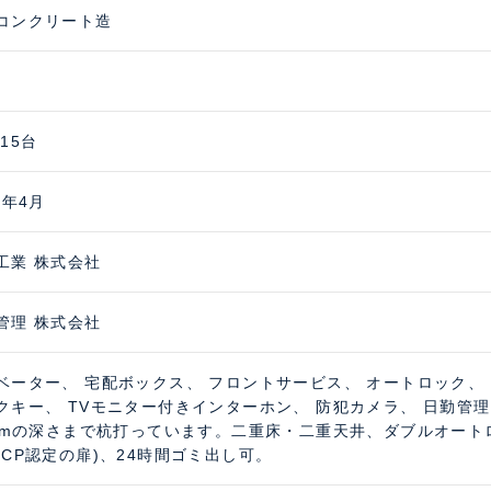
コンクリート造
15台
3年4月
工業 株式会社
管理 株式会社
ベーター、 宅配ボックス、 フロントサービス、 オートロック、
クキー、 TVモニター付きインターホン、 防犯カメラ、 日勤管理、
.8mの深さまで杭打っています。二重床・二重天井、ダブルオー
(CP認定の扉)、24時間ゴミ出し可。