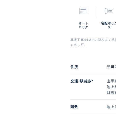
オート
宅配ボッ
ロック
ス
基礎工事44.8mの深さまで
ミ出し可。
住所
品川
交通/駅徒歩*
山手
池上
目黒
階数
地上