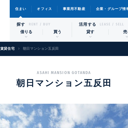
住まい
オフィス
事業用不動産
企業・グループ情
探す
活用する
RENT / BUY
LEASE / SELL
借りる
買う
貸す
売
級賃貸住宅
朝日マンション五反田
ASAHI MANSION GOTANDA
朝日マンション五反田