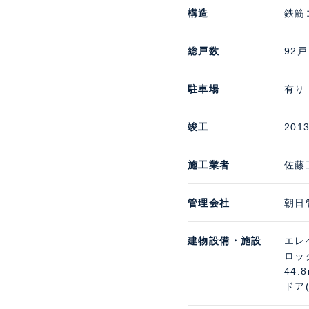
構造
鉄筋
総戸数
92戸
駐車場
有り 
竣工
201
施工業者
佐藤
管理会社
朝日
建物設備・施設
エレ
ロッ
44
ドア