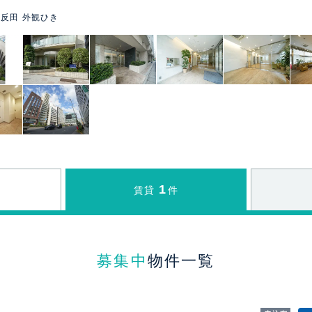
反田 外観ひき
1
賃貸
件
募集中
物件一覧