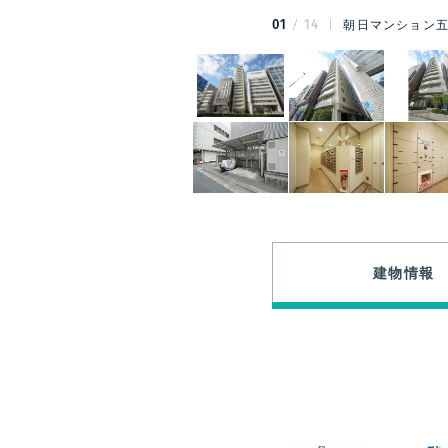
01
14
朝日マンション五
建物情報