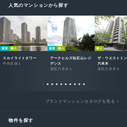
人気のマンションから探す
賃貸
購入
賃貸
購入
購入
スカイライトタワー
アークヒルズ仙石山レジ
ザ・ウエストミ
中央区佃１
デンス
六本木
港区六本木１
港区六本木６
ブランドマンションカタログを見る
物件を探す