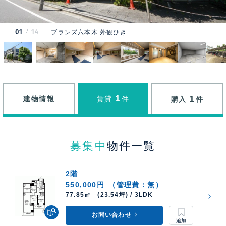
01
14
ブランズ六本木 外観ひき
1
1
建物情報
賃貸
件
購入
件
募集中
物件一覧
2階
550,000円
（管理費：無）
77.85㎡ (23.54坪) / 3LDK
お問い合わせ