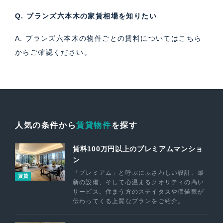
Q. ブランズ六本木の家賃相場を知りたい
A. ブランズ六本木の物件ごとの賃料については
こちら
からご確認ください。
人気の条件から
賃貸物件
を探す
賃料100万円以上のプレミアムマンショ
ン
「プレミアム」と呼ぶにふさわしい設計、最
賃貸
新の設備、そして心温まるクオリティの高い
サービス。住まう方のステイタスや価値観が
伝わってくる上質なプランをご紹介。