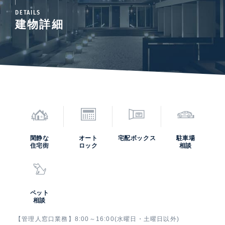
DETAILS
建物詳細
閑静な
オート
宅配ボックス
駐車場
住宅街
ロック
相談
ペット
相談
【管理人窓口業務】8:00～16:00(水曜日・土曜日以外)