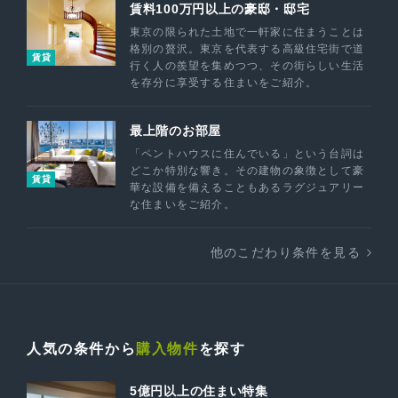
賃料100万円以上の豪邸・邸宅
東京の限られた土地で一軒家に住まうことは
格別の贅沢。東京を代表する高級住宅街で道
賃貸
行く人の羨望を集めつつ、その街らしい生活
を存分に享受する住まいをご紹介。
最上階のお部屋
「ペントハウスに住んでいる」という台詞は
どこか特別な響き。その建物の象徴として豪
賃貸
華な設備を備えることもあるラグジュアリー
な住まいをご紹介。
他のこだわり条件を見る
人気の条件から
購入物件
を探す
5億円以上の住まい特集