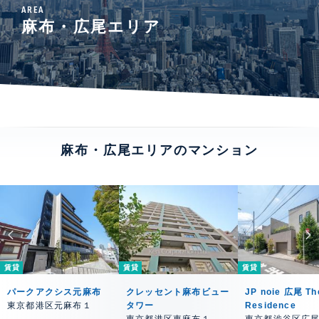
AREA
麻布・広尾エリア
麻布・広尾エリアのマンション
賃貸
賃貸
賃貸
パークアクシス元麻布
クレッセント麻布ビュー
JP noie 広尾 Th
東京都港区元麻布１
タワー
Residence