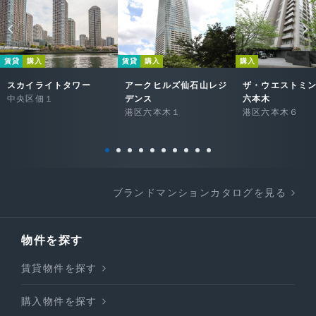
賃貸
購入
賃貸
購入
購入
スカイライトタワー
アークヒルズ仙石山レジ
ザ・ウエストミ
中央区佃１
デンス
六本木
港区六本木１
港区六本木６
ブランドマンションカタログを見る
物件を探す
賃貸物件を探す
購入物件を探す