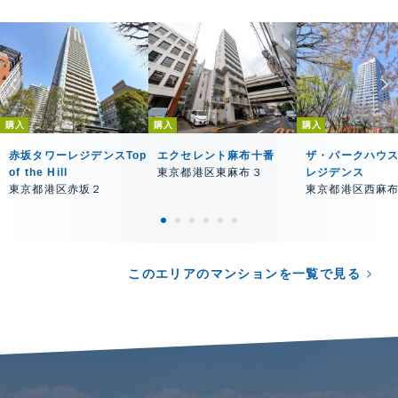
購入
購入
購入
赤坂タワーレジデンスTop
エクセレント麻布十番
ザ・パークハウ
of the Hill
東京都港区東麻布３
レジデンス
東京都港区赤坂２
東京都港区西麻
このエリアのマンションを一覧で見る