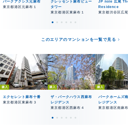
パークアクシス元麻布
クレッセント麻布ビュー
JP noie 広尾 Th
東京都港区元麻布１
タワー
Residence
東京都港区東麻布１
東京都渋谷区広
このエリアのマンションを一覧で見る
購入
購入
購入
エクセレント麻布十番
ザ・パークハウス西麻布
パークホームズ
東京都港区東麻布３
レジデンス
レジデンス
東京都港区西麻布４
東京都港区南麻