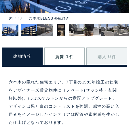
01
13
六本木BLESS 外観ひき
1
0
建物情報
賃貸
件
購入
件
六本木の隠れた住宅エリア、7丁目の1995年竣工の社宅
をデザイナーズ賃貸物件にリノベート(サッシ枠・玄関
枠以外)。ほぼスケルトンからの意匠アップグレード、
デザインは黒と白のコントラストを強調。感性の高い入
居者をイメージしたインテリアは配管や素材感を生かし
た仕上げとなっております。