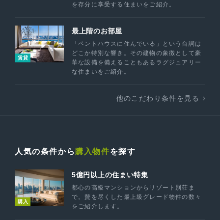
を存分に享受する住まいをご紹介。
最上階のお部屋
「ペントハウスに住んでいる」という台詞は
どこか特別な響き。その建物の象徴として豪
賃貸
華な設備を備えることもあるラグジュアリー
な住まいをご紹介。
他のこだわり条件を見る
人気の条件から
購入物件
を探す
5億円以上の住まい特集
都心の高級マンションからリゾート別荘ま
で。贅を尽くした最上級グレード物件の数々
購入
をご紹介します。