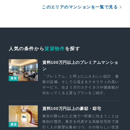
このエリアのマンションを一覧で見る
人気の条件から
賃貸物件
を探す
賃料100万円以上のプレミアムマンショ
ン
「プレミアム」と呼ぶにふさわしい設計、最
賃貸
新の設備、そして心温まるクオリティの高い
サービス。住まう方のステイタスや価値観が
伝わってくる上質なプランをご紹介。
賃料100万円以上の豪邸・邸宅
東京の限られた土地で一軒家に住まうことは
格別の贅沢。東京を代表する高級住宅街で道
賃貸
行く人の羨望を集めつつ、その街らしい生活