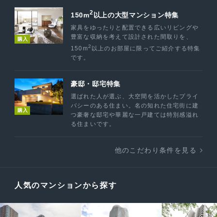
2
150m
以上の大型マンション特集
家具をゆったりと配置できる広いリビングや
豊富な収納を考えて設計された間取りを、
購入
2
150m
以上のお部屋に限ってご紹介する特集
です。
豪邸・邸宅特集
選ばれた人が選ぶ、大空間を活かしたプライ
バシーのある住まい。名の知れた住宅街に建
購入
つ豪奢な邸宅や華麗な一戸建ては特別感溢れ
る住まいです。
他のこだわり条件を見る
人気のマンションから探す