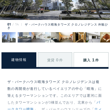
01
14
ザ・パークハウス晴海タワーズ クロノレジデンス 外観ひ
き
0
1
建物情報
賃貸
件
購入
件
ザ・パークハウス晴海タワーズ クロノレジデンスは複
数の再開発が進行しているベイエリアの中心「晴海」に
聳えるタワーマンションです。このエリアでは運河に面
したタワーマンションが3棟並んでおり、北東から「
パ
ークタワー晴海
」、ザ・パークハウスシリーズの「
ティ