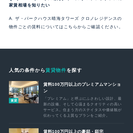
家賃相場を知りたい
A. ザ・パークハウス晴海タワーズ クロノレジデンスの
物件ごとの賃料については
こちら
からご確認ください。
人気の条件から
賃貸物件
を探す
賃料100万円以上のプレミアムマンショ
ン
「プレミアム」と呼ぶにふさわしい設計、最
賃貸
新の設備、そして心温まるクオリティの高い
サービス。住まう方のステイタスや価値観が
伝わってくる上質なプランをご紹介。
賃料100万円以上の豪邸・邸宅