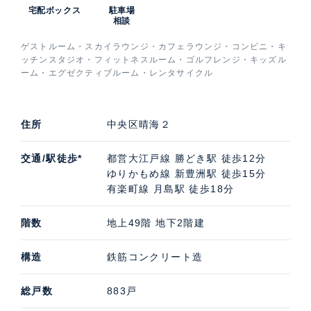
宅配ボックス
駐車場
の複合施設「トリトンスクエア」にマルエツプチ、成城
相談
石井があり食品が揃っています。飲食店等も約60店舗と
ゲストルーム・スカイラウンジ・カフェラウンジ・コンビニ・キ
各種充実しています。
ッチンスタジオ・フィットネスルーム・ゴルフレンジ・キッズル
ーム・エグゼクティブルーム・レンタサイクル
ザ・パークハウス晴海タワーズ クロノレジデンスの中
古住宅購入・賃貸・売却査定などのご相談は、高級不動
産の取扱いに特化したケン・コーポレーションにお任せ
住所
中央区晴海２
ください。担当は銀座湾岸支店です。ザ・パークハウス
晴海タワーズ クロノレジデンスの募集（貸す・売る）
交通/駅徒歩*
都営大江戸線 勝どき駅 徒歩12分
に際しての価格・賃料などお気軽にご連絡いただければ
ゆりかもめ線 新豊洲駅 徒歩15分
有楽町線 月島駅 徒歩18分
幸いです。
階数
地上49階 地下2階建
構造
鉄筋コンクリート造
総戸数
883戸