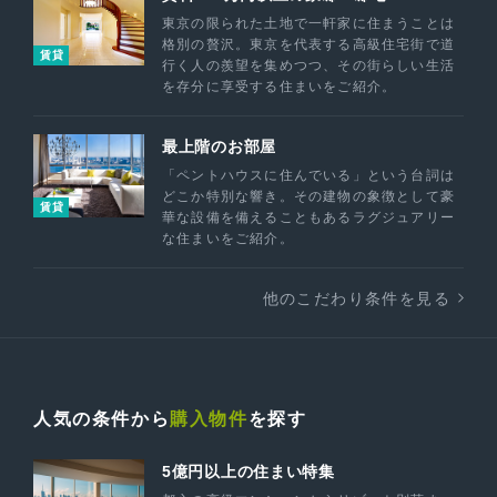
東京の限られた土地で一軒家に住まうことは
格別の贅沢。東京を代表する高級住宅街で道
賃貸
行く人の羨望を集めつつ、その街らしい生活
を存分に享受する住まいをご紹介。
最上階のお部屋
「ペントハウスに住んでいる」という台詞は
どこか特別な響き。その建物の象徴として豪
賃貸
華な設備を備えることもあるラグジュアリー
な住まいをご紹介。
他のこだわり条件を見る
人気の条件から
購入物件
を探す
5億円以上の住まい特集