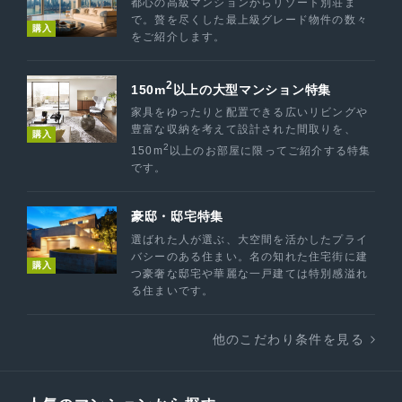
都心の高級マンションからリゾート別荘ま
で。贅を尽くした最上級グレード物件の数々
購入
をご紹介します。
2
150m
以上の大型マンション特集
家具をゆったりと配置できる広いリビングや
豊富な収納を考えて設計された間取りを、
購入
2
150m
以上のお部屋に限ってご紹介する特集
です。
豪邸・邸宅特集
選ばれた人が選ぶ、大空間を活かしたプライ
バシーのある住まい。名の知れた住宅街に建
購入
つ豪奢な邸宅や華麗な一戸建ては特別感溢れ
る住まいです。
他のこだわり条件を見る