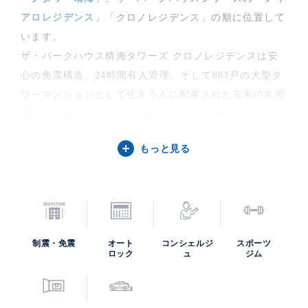
アロレジデンス
」「クロノレジデンス」の順に位置して
います。
ザ・パークハウス晴海タワーズ クロノレジデンスは安
心の免震構造、24時間有人管理。そして883戸の大型タ
ワーマンションとして住まう人に配慮された充実の共用
施設があります。30階には2室のゲストルーム、スカイ
ラウンジ（貸切可能）のバーサービス。2階にはパーテ
もっと見る
ィールーム、カフェラウンジ、コンビニ、宅配クリーニ
ングBOX、フィットネスルーム、ゴルフレンジがあり、
シュミレーションゴルフを家族・友人で楽しめます。
ザ・パークハウス晴海タワーズ クロノレジデンスの立
地上の特性として東京駅中央口付近から直線距離3.5km
制震・免震
オート
コンシェルジ
スポーツ
という土地の利便性があげられます。銀座、月島、日本
ロック
ュ
ジム
橋・丸の内までマンション専用シャトルバスが利用で
き、都心アクセスが便利です。レンタサイクル40台、カ
ーシェアリング2台やゲスト駐車場10台分も完備。近隣