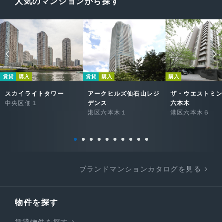
人気のマンションから探す
賃貸
購入
賃貸
購入
購入
スカイライトタワー
アークヒルズ仙石山レジ
ザ・ウエストミ
中央区佃１
デンス
六本木
港区六本木１
港区六本木６
ブランドマンションカタログを見る
物件を探す