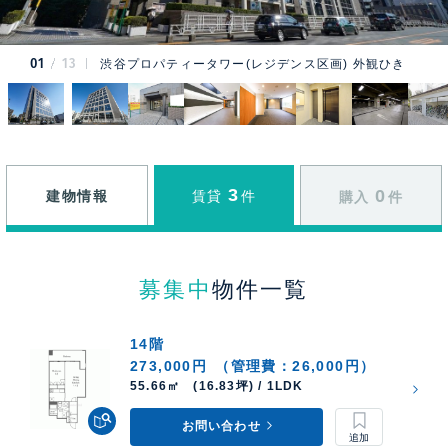
01
13
渋谷プロパティータワー(レジデンス区画) 外観ひき
3
0
建物情報
賃貸
件
購入
件
募集中
物件一覧
14階
273,000円
（管理費：26,000円）
55.66㎡ (16.83坪) / 1LDK
お問い合わせ