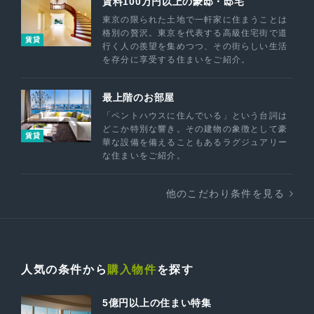
賃料100万円以上の豪邸・邸宅
東京の限られた土地で一軒家に住まうことは
格別の贅沢。東京を代表する高級住宅街で道
賃貸
行く人の羨望を集めつつ、その街らしい生活
を存分に享受する住まいをご紹介。
最上階のお部屋
「ペントハウスに住んでいる」という台詞は
どこか特別な響き。その建物の象徴として豪
賃貸
華な設備を備えることもあるラグジュアリー
な住まいをご紹介。
他のこだわり条件を見る
人気の条件から
購入物件
を探す
5億円以上の住まい特集