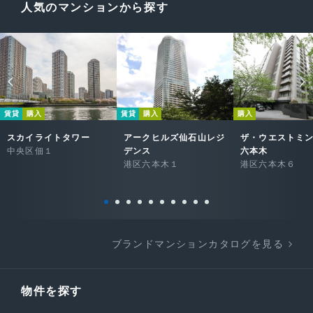
人気のマンションから探す
賃貸
購入
賃貸
購入
購入
スカイライトタワー
アークヒルズ仙石山レジ
ザ・ウエストミ
中央区佃１
デンス
六本木
港区六本木１
港区六本木６
ブランドマンションカタログを見る
物件を探す