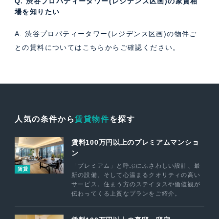
Q. 渋谷プロパティータワー(レジデンス区画)の家賃相
場を知りたい
A. 渋谷プロパティータワー(レジデンス区画)の物件ご
との賃料については
こちら
からご確認ください。
人気の条件から
賃貸物件
を探す
賃料100万円以上のプレミアムマンショ
ン
「プレミアム」と呼ぶにふさわしい設計、最
賃貸
新の設備、そして心温まるクオリティの高い
サービス。住まう方のステイタスや価値観が
伝わってくる上質なプランをご紹介。