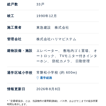
総戸数
33戸
竣工
1990年12月
施工業者
東急建設 株式会社
管理会社
株式会社ハリマビステム
建物設備・施設
エレベーター、 敷地内ゴミ置場、 オ
ートロック、 TVモニター付きインタ
ーホン、 防犯カメラ、 日勤管理
常磐松小学校 (約 600m)
通学区域小学校
通学経路
情報更新日
2026年8月8日
*「交通/駅徒歩」とは、当該物件の最寄駅(路線)、バス停、およびそこまでの徒歩所要
時間を表示します。