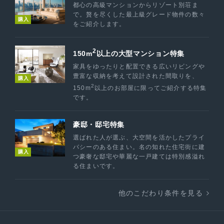
都心の高級マンションからリゾート別荘ま
で。贅を尽くした最上級グレード物件の数々
購入
をご紹介します。
2
150m
以上の大型マンション特集
家具をゆったりと配置できる広いリビングや
豊富な収納を考えて設計された間取りを、
購入
2
150m
以上のお部屋に限ってご紹介する特集
です。
豪邸・邸宅特集
選ばれた人が選ぶ、大空間を活かしたプライ
バシーのある住まい。名の知れた住宅街に建
購入
つ豪奢な邸宅や華麗な一戸建ては特別感溢れ
る住まいです。
他のこだわり条件を見る