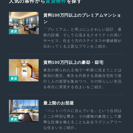
人気の条件から
賃貸物件
を探す
賃料100万円以上のプレミアムマンショ
ン
「プレミアム」と呼ぶにふさわしい設計、最
賃貸
新の設備、そして心温まるクオリティの高い
サービス。住まう方のステイタスや価値観が
伝わってくる上質なプランをご紹介。
賃料100万円以上の豪邸・邸宅
東京の限られた土地で一軒家に住まうことは
格別の贅沢。東京を代表する高級住宅街で道
賃貸
行く人の羨望を集めつつ、その街らしい生活
を存分に享受する住まいをご紹介。
最上階のお部屋
「ペントハウスに住んでいる」という台詞は
どこか特別な響き。その建物の象徴として豪
賃貸
華な設備を備えることもあるラグジュアリー
な住まいをご紹介。