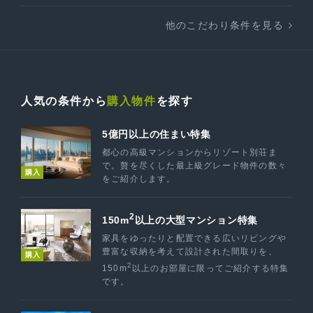
他のこだわり条件を見る
人気の条件から
購入物件
を探す
5億円以上の住まい特集
都心の高級マンションからリゾート別荘ま
で。贅を尽くした最上級グレード物件の数々
購入
をご紹介します。
2
150m
以上の大型マンション特集
家具をゆったりと配置できる広いリビングや
豊富な収納を考えて設計された間取りを、
購入
2
150m
以上のお部屋に限ってご紹介する特集
です。