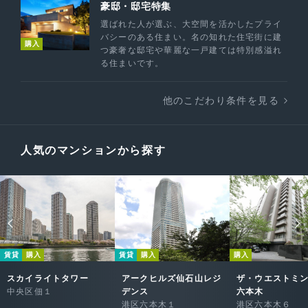
豪邸・邸宅特集
選ばれた人が選ぶ、大空間を活かしたプライ
バシーのある住まい。名の知れた住宅街に建
購入
つ豪奢な邸宅や華麗な一戸建ては特別感溢れ
る住まいです。
他のこだわり条件を見る
人気のマンションから探す
賃貸
購入
賃貸
購入
購入
スカイライトタワー
アークヒルズ仙石山レジ
ザ・ウエストミ
中央区佃１
デンス
六本木
港区六本木１
港区六本木６