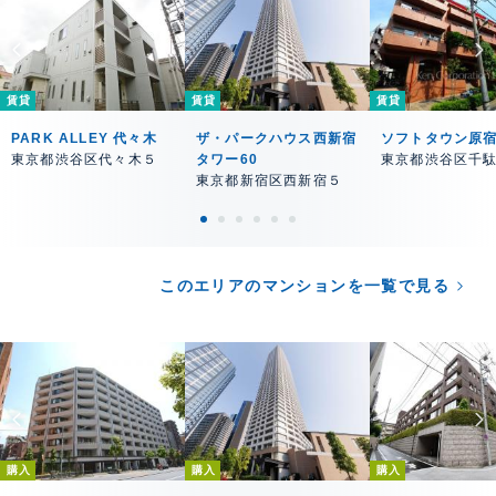
賃貸
賃貸
賃貸
PARK ALLEY 代々木
ザ・パークハウス西新宿
ソフトタウン原
東京都渋谷区代々木５
タワー60
東京都渋谷区千
東京都新宿区西新宿５
このエリアのマンションを一覧で見る
購入
購入
購入