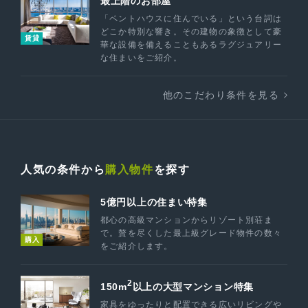
最上階のお部屋
「ペントハウスに住んでいる」という台詞は
どこか特別な響き。その建物の象徴として豪
賃貸
華な設備を備えることもあるラグジュアリー
な住まいをご紹介。
他のこだわり条件を見る
人気の条件から
購入物件
を探す
5億円以上の住まい特集
都心の高級マンションからリゾート別荘ま
で。贅を尽くした最上級グレード物件の数々
購入
をご紹介します。
2
150m
以上の大型マンション特集
家具をゆったりと配置できる広いリビングや