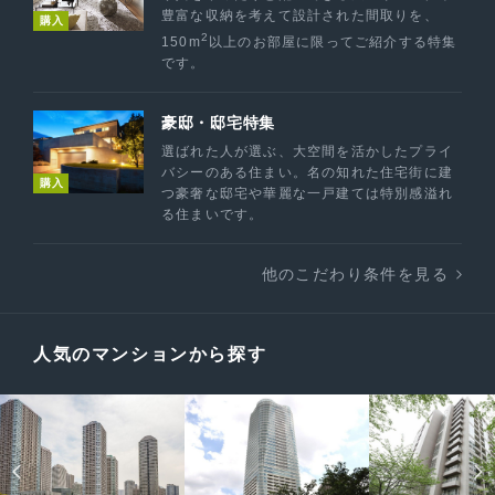
豊富な収納を考えて設計された間取りを、
購入
2
150m
以上のお部屋に限ってご紹介する特集
です。
豪邸・邸宅特集
選ばれた人が選ぶ、大空間を活かしたプライ
バシーのある住まい。名の知れた住宅街に建
購入
つ豪奢な邸宅や華麗な一戸建ては特別感溢れ
る住まいです。
他のこだわり条件を見る
人気のマンションから探す