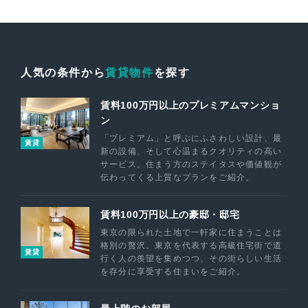
人気の条件から
賃貸物件
を探す
賃料100万円以上のプレミアムマンショ
ン
「プレミアム」と呼ぶにふさわしい設計、最
賃貸
新の設備、そして心温まるクオリティの高い
サービス。住まう方のステイタスや価値観が
伝わってくる上質なプランをご紹介。
賃料100万円以上の豪邸・邸宅
東京の限られた土地で一軒家に住まうことは
格別の贅沢。東京を代表する高級住宅街で道
賃貸
行く人の羨望を集めつつ、その街らしい生活
を存分に享受する住まいをご紹介。